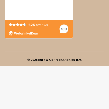
© 2026 Kurk & Co - VanAlten.eu B.V.