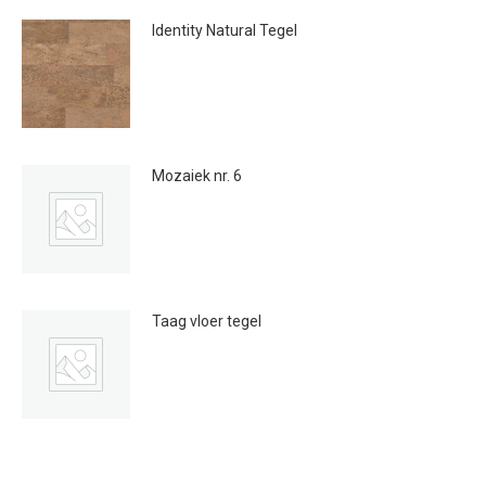
Identity Natural Tegel
€
45.00
Mozaiek nr. 6
€
59.00
Taag vloer tegel
€
20.00