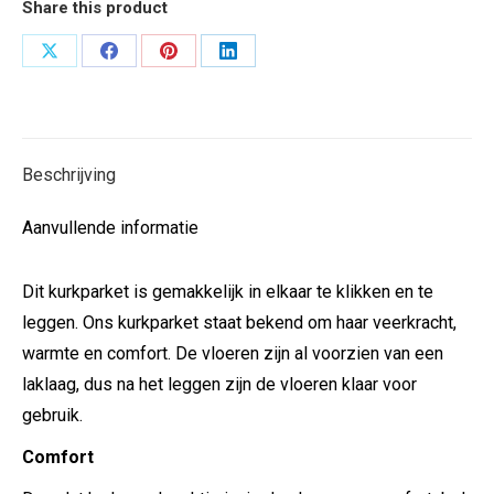
Share this product
Deel
Deel
Deel
Deel
op
op
op
op
X
Facebook
Pinterest
LinkedIn
Beschrijving
Aanvullende informatie
Dit kurkparket is gemakkelijk in elkaar te klikken en te
leggen. Ons kurkparket staat bekend om haar veerkracht,
warmte en comfort. De vloeren zijn al voorzien van een
laklaag, dus na het leggen zijn de vloeren klaar voor
gebruik.
Comfort