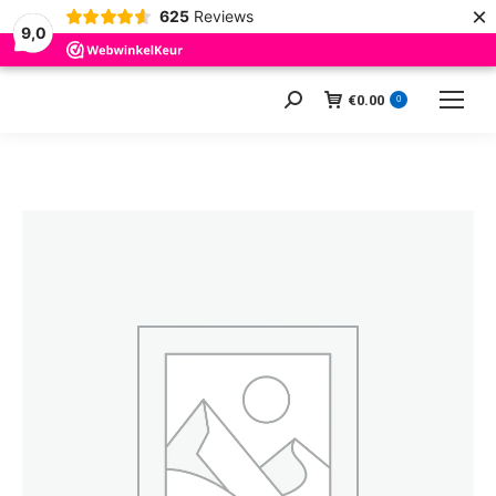
×
625
Reviews
9,0
€
0.00
Zoeken:
0