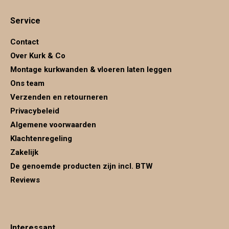
page
page
page
Service
opens
opens
opens
in
in
in
Contact
new
new
new
Over Kurk & Co
window
window
window
Montage kurkwanden & vloeren laten leggen
Ons team
Verzenden en retourneren
Privacybeleid
Algemene voorwaarden
Klachtenregeling
Zakelijk
De genoemde producten zijn incl. BTW
Reviews
Interessant