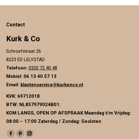
Contact
Kurk & Co
Schroefstraat 26
8223 ED LELYSTAD
Telefoon:
0320 72 40 48
Mobiel: 06 13 40 57 13
Email:
klantenservice@kurkenco.nl
KVK:
69712018
BTW:
NL857979024B01
:
KOM LANGS, OPEN OP AFSPRAAK Maandag t/m Vrijdag:
08:00 – 17:00 Zaterdag / Zondag: Gesloten
Vind ons op:
Facebook
Pinterest
Instagram