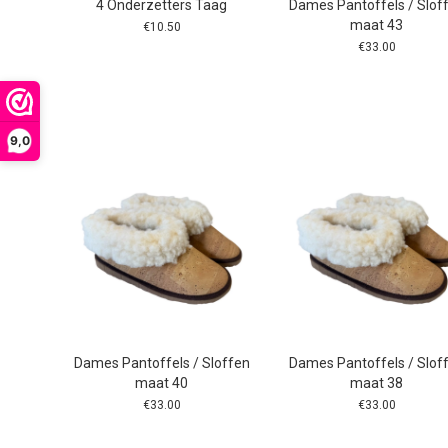
4 Onderzetters Taag
Dames Pantoffels / Slof
maat 43
€
10.50
€
33.00
9,0
Dames Pantoffels / Sloffen
Dames Pantoffels / Slof
maat 40
maat 38
€
33.00
€
33.00