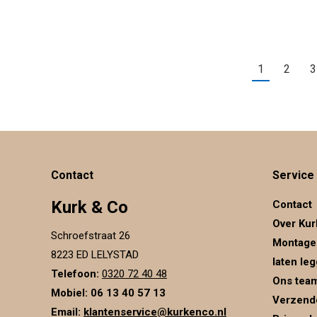
1
2
3
Contact
Service
Kurk & Co
Contact
Over Kur
Schroefstraat 26
Montage
8223 ED LELYSTAD
laten le
Telefoon:
0320 72 40 48
Ons tea
Mobiel: 06 13 40 57 13
Verzend
Email:
klantenservice@kurkenco.nl