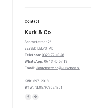
Contact
Kurk & Co
Schroefstraat 26
8223ED LELYSTAD
Telefoon:
0320 72 40 48
WhatsApp:
06 13 40 57 13
Email:
klantenservice@kurkenco.nl
KVK:
69712018
BTW:
NL857979024B01
Vind ons op:
Facebook
Pinterest
page
page