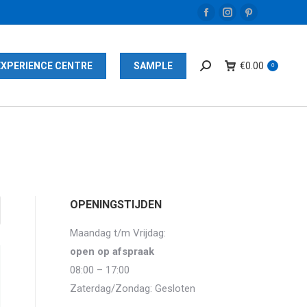
Facebook
Instagram
Pinterest
page
page
page
opens
opens
opens
EXPERIENCE CENTRE
SAMPLE
€
0.00
0
in
in
in
new
new
new
window
window
window
OPENINGSTIJDEN
Maandag t/m Vrijdag:
open op afspraak
08:00 – 17:00
Zaterdag/Zondag: Gesloten