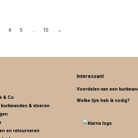
4
5
…
10
→
Interessant
Voordelen van een kurkwan
k & Co
Welke lijm heb ik nodig?
 kurkwanden & vloeren
ggen
m
en en retourneren