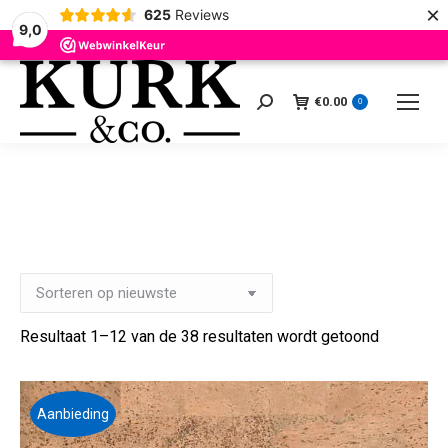
×
625
Reviews
9,0
€
0.00
Zoeken:
0
1
Je winkelmand
2
Bestelgegevens
3
B
Gesortee
Resultaat 1–12 van de 38 resultaten wordt getoond
op
nieuwste
Aanbieding