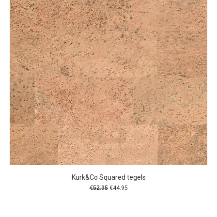
Kurk&Co Squared tegels
Oorspronkelijke
Huidige
€
52.95
€
44.95
prijs
prijs
was:
is:
€52.95.
€44.95.