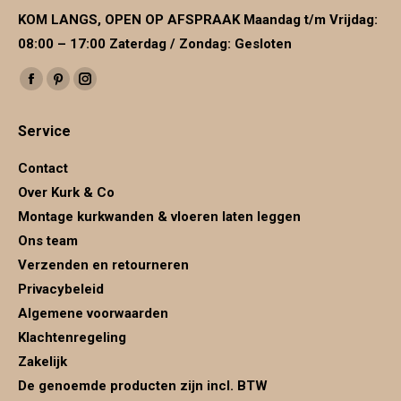
KOM LANGS, OPEN OP AFSPRAAK Maandag t/m Vrijdag:
08:00 – 17:00 Zaterdag / Zondag: Gesloten
Vind ons op:
Facebook
Pinterest
Instagram
page
page
page
Service
opens
opens
opens
in
in
in
Contact
new
new
new
Over Kurk & Co
window
window
window
Montage kurkwanden & vloeren laten leggen
Ons team
Verzenden en retourneren
Privacybeleid
Algemene voorwaarden
Klachtenregeling
Zakelijk
De genoemde producten zijn incl. BTW