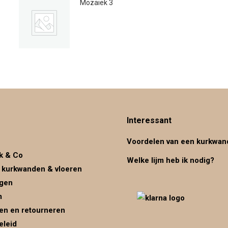
Mozaiek 3
€
59.00
Interessant
Voordelen van een kurkwan
k & Co
Welke lijm heb ik nodig?
 kurkwanden & vloeren
ggen
m
en en retourneren
eleid