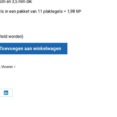
0 cm en 3,5 mm dik
ls in een pakket van 11 plaktegels = 1,98 M²
teld worden)
Toevoegen aan winkelwagen
ony Tegel aantal
,
Vloeren
l
Deel
op
erest
LinkedIn