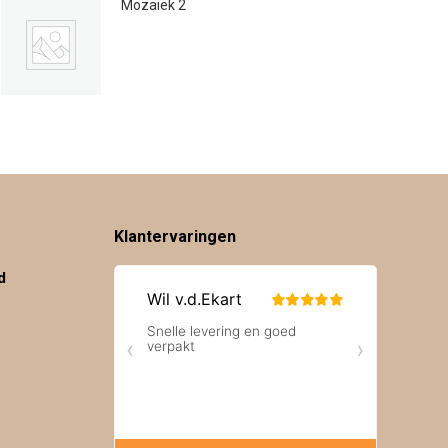
Mozaiek 2
€
59.00
Klantervaringen
d