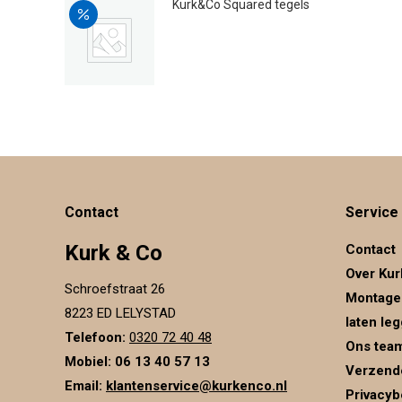
Kurk&Co Squared tegels
Oorspronkelijke
Huidige
€
52.95
€
44.95
prijs
prijs
was:
is:
€52.95.
€44.95.
Contact
Service
Kurk & Co
Contact
Over Kur
Schroefstraat 26
Montage
8223 ED LELYSTAD
laten le
Telefoon:
0320 72 40 48
Ons tea
Mobiel: 06 13 40 57 13
Verzend
Email:
klantenservice@kurkenco.nl
Privacyb