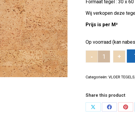
Formaat tegel : 30 x 6
Wij verkopen deze tege
Prijs is per M²
Op voorraad (kan nabes
-
+
Original Harm
Categorieën:
VLOER TEGELS
Share this product
Deel
Deel
Dee
op
op
op
X
Facebook
Pint