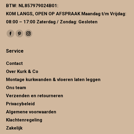
BTW:
NL857979024B01
:
KOM LANGS, OPEN OP AFSPRAAK Maandag t/m Vrijdag:
08:00 – 17:00 Zaterdag / Zondag: Gesloten
Vind ons op:
Facebook
Pinterest
Instagram
page
page
page
Service
opens
opens
opens
in
in
in
Contact
new
new
new
Over Kurk & Co
window
window
window
Montage kurkwanden & vloeren laten leggen
Ons team
Verzenden en retourneren
Privacybeleid
Algemene voorwaarden
Klachtenregeling
Zakelijk