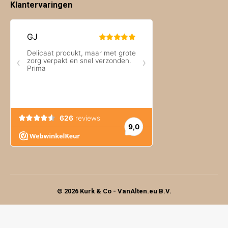
Klantervaringen
© 2026 Kurk & Co - VanAlten.eu B.V.