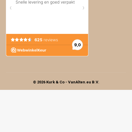
© 2026 Kurk & Co - VanAlten.eu B.V.