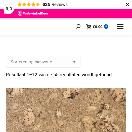
×
625
Reviews
9,0
€
0.00
Zoeken:
0
Gesortee
Resultaat 1–12 van de 55 resultaten wordt getoond
op
nieuwste