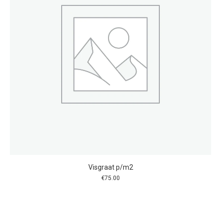
worden
op
de
productpagina
Visgraat p/m2
€
75.00