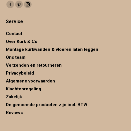
Vind ons op:
Facebook
Pinterest
Instagram
page
page
page
Service
opens
opens
opens
in
in
in
Contact
new
new
new
Over Kurk & Co
window
window
window
Montage kurkwanden & vloeren laten leggen
Ons team
Verzenden en retourneren
Privacybeleid
Algemene voorwaarden
Klachtenregeling
Zakelijk
De genoemde producten zijn incl. BTW
Reviews