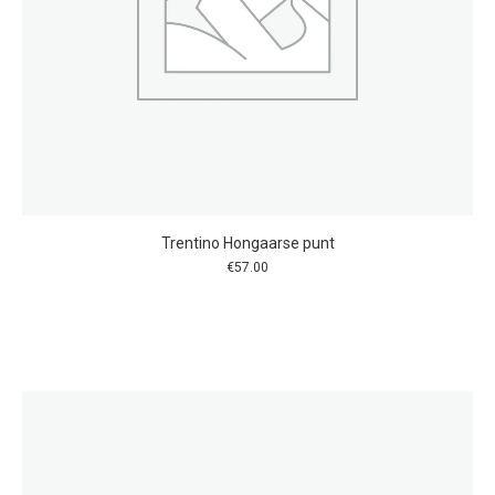
Trentino Hongaarse punt
€
57.00
Dit
product
heeft
meerdere
variaties.
Deze
optie
kan
gekozen