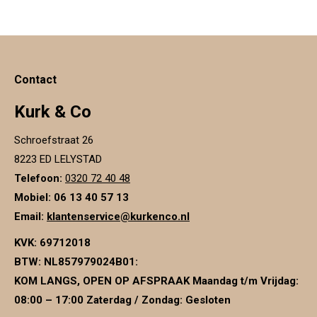
kan
gekozen
worden
op
de
productpagina
Contact
Kurk & Co
Schroefstraat 26
8223 ED LELYSTAD
Telefoon:
0320 72 40 48
Mobiel: 06 13 40 57 13
Email:
klantenservice@kurkenco.nl
KVK:
69712018
BTW:
NL857979024B01
:
KOM LANGS, OPEN OP AFSPRAAK Maandag t/m Vrijdag:
08:00 – 17:00 Zaterdag / Zondag: Gesloten