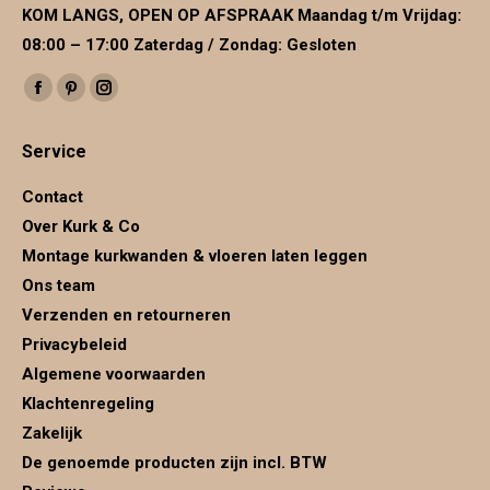
KOM LANGS, OPEN OP AFSPRAAK Maandag t/m Vrijdag:
08:00 – 17:00 Zaterdag / Zondag: Gesloten
Vind ons op:
Facebook
Pinterest
Instagram
page
page
page
Service
opens
opens
opens
in
in
in
Contact
new
new
new
Over Kurk & Co
window
window
window
Montage kurkwanden & vloeren laten leggen
Ons team
Verzenden en retourneren
Privacybeleid
Algemene voorwaarden
Klachtenregeling
Zakelijk
De genoemde producten zijn incl. BTW