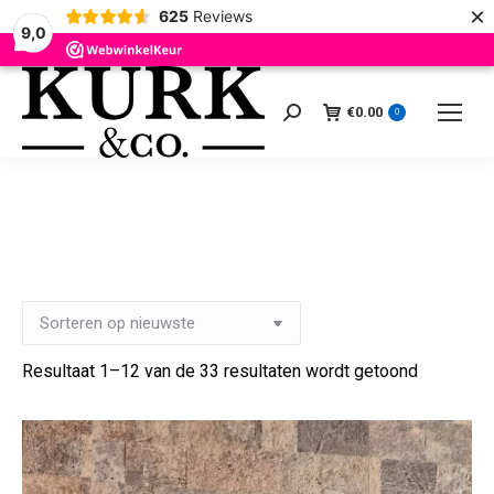
×
625
Reviews
9,0
€
0.00
Zoeken:
0
1
Je winkelmand
2
Bestelgegevens
3
B
Gesortee
Resultaat 1–12 van de 33 resultaten wordt getoond
op
nieuwste