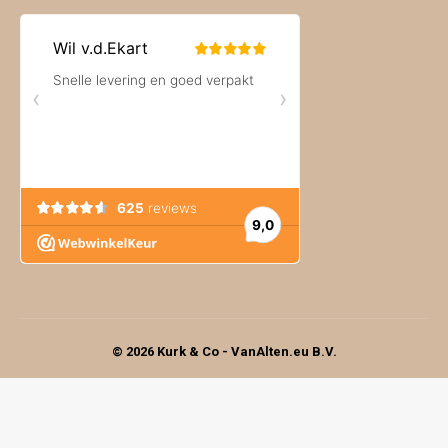
© 2026 Kurk & Co - VanAlten.eu B.V.