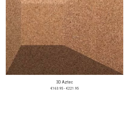
3D Aztec
Prijsklasse:
€
163.95
-
€
221.95
€163.95
tot
€221.95
Dit
product
heeft
meerdere
variaties.