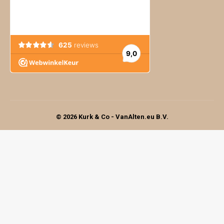
© 2026 Kurk & Co - VanAlten.eu B.V.