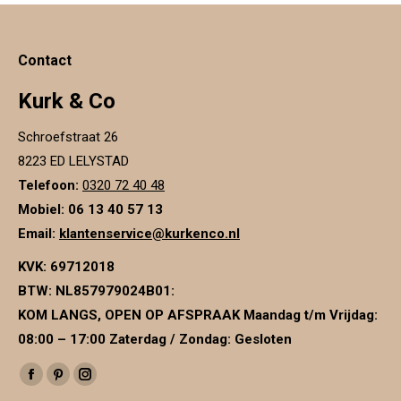
Deze
optie
kan
gekozen
Contact
worden
op
de
Kurk & Co
productpagina
Schroefstraat 26
8223 ED LELYSTAD
Telefoon:
0320 72 40 48
Mobiel: 06 13 40 57 13
Email:
klantenservice@kurkenco.nl
KVK:
69712018
BTW:
NL857979024B01
:
KOM LANGS, OPEN OP AFSPRAAK Maandag t/m Vrijdag:
08:00 – 17:00 Zaterdag / Zondag: Gesloten
Vind ons op:
Facebook
Pinterest
Instagram