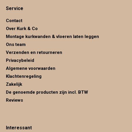
page
page
page
Service
opens
opens
opens
in
in
in
Contact
new
new
new
Over Kurk & Co
window
window
window
Montage kurkwanden & vloeren laten leggen
Ons team
Verzenden en retourneren
Privacybeleid
Algemene voorwaarden
Klachtenregeling
Zakelijk
De genoemde producten zijn incl. BTW
Reviews
Interessant