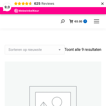
×
625
Reviews
9,0
€
0.00
Zoeken:
0
Ge
Toont alle 9 resultaten
op
ni