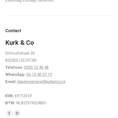
Zaterdag/Zondag: Gesloten
Contact
Kurk & Co
Schroefstraat 26
8223ED LELYSTAD
Telefoon:
0320 72 40 48
WhatsApp:
06 13 40 57 13
Email:
klantenservice@kurkenco.nl
KVK:
69712018
BTW:
NL857979024B01
Vind ons op:
Facebook
Pinterest