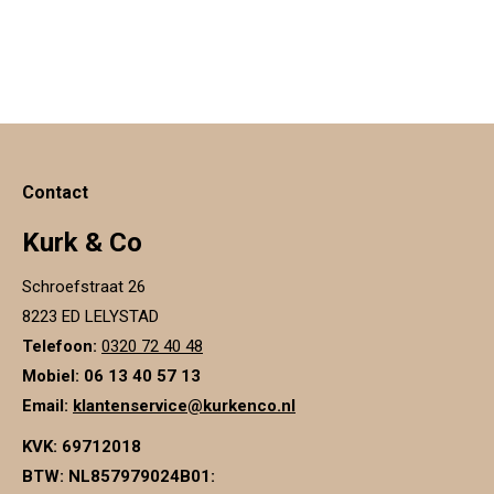
page
page
opens
opens
in
in
new
new
window
window
Contact
Kurk & Co
Schroefstraat 26
8223 ED LELYSTAD
Telefoon:
0320 72 40 48
Mobiel: 06 13 40 57 13
Email:
klantenservice@kurkenco.nl
KVK:
69712018
BTW:
NL857979024B01
: