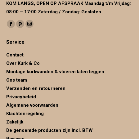
KOM LANGS, OPEN OP AFSPRAAK Maandag t/m Vrijdag:
08:00 – 17:00 Zaterdag / Zondag: Gesloten
Vind ons op:
Facebook
Pinterest
Instagram
page
page
page
Service
opens
opens
opens
in
in
in
Contact
new
new
new
Over Kurk & Co
window
window
window
Montage kurkwanden & vloeren laten leggen
Ons team
Verzenden en retourneren
Privacybeleid
Algemene voorwaarden
Klachtenregeling
Zakelijk
De genoemde producten zijn incl. BTW
Reviews