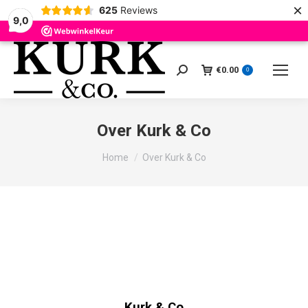
×
625
Reviews
9,0
€
0.00
Zoeken:
0
Over Kurk & Co
Je bent hier:
Home
Over Kurk & Co
1
Je winkelmand
2
Bestelgegevens
3
B
Kurk & Co