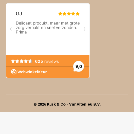
© 2026 Kurk & Co - VanAlten.eu B.V.