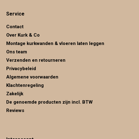
page
page
page
Service
opens
opens
opens
in
in
in
Contact
new
new
new
Over Kurk & Co
window
window
window
Montage kurkwanden & vloeren laten leggen
Ons team
Verzenden en retourneren
Privacybeleid
Algemene voorwaarden
Klachtenregeling
Zakelijk
De genoemde producten zijn incl. BTW
Reviews