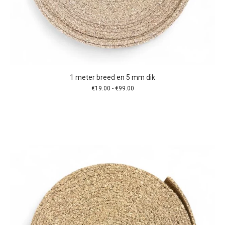
1 meter breed en 5 mm dik
Prijsklasse:
€
19.00
-
€
99.00
€19.00
tot
€99.00
Dit
product
heeft
meerdere
variaties.
Deze
optie
kan
gekozen
worden
op
de
productpagina