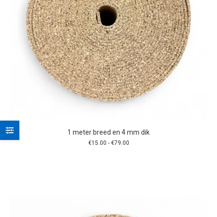
1 meter breed en 4 mm dik
Prijsklasse:
€
15.00
-
€
79.00
€15.00
tot
€79.00
Dit
product
heeft
meerdere
variaties.
Deze