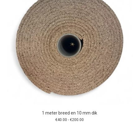
gekozen
worden
op
de
productpagina
1 meter breed en 10 mm dik
Prijsklasse:
€
40.00
-
€
200.00
€40.00
tot
€200.00