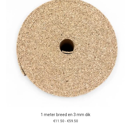
optie
kan
gekozen
worden
op
de
productpagina
1 meter breed en 3 mm dik
Prijsklasse:
€
11.50
-
€
59.50
€11.50
tot