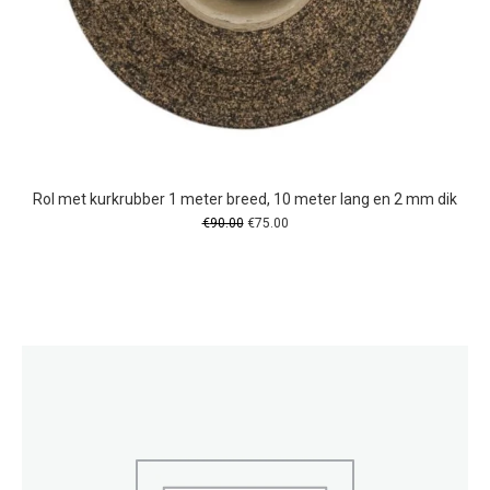
Rol met kurkrubber 1 meter breed, 10 meter lang en 2 mm dik
Oorspronkelijke
Huidige
€
90.00
€
75.00
prijs
prijs
was:
is:
€90.00.
€75.00.