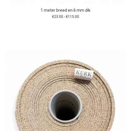
1 meter breed en 6 mm dik
Prijsklasse:
€
23.00
-
€
115.00
€23.00
tot
€115.00
Dit
product
heeft
meerdere
variaties.
Deze
optie
kan
gekozen
worden
op
de
productpagina