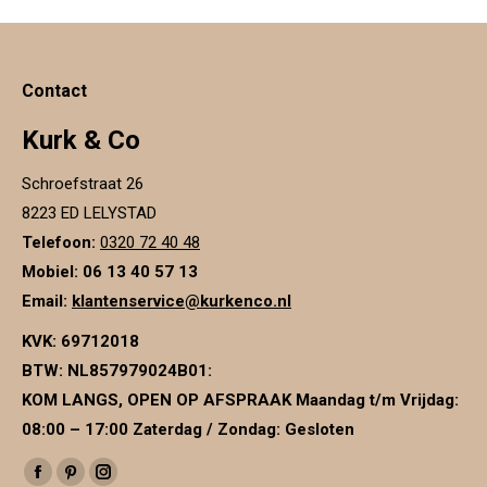
Contact
Kurk & Co
Schroefstraat 26
8223 ED LELYSTAD
Telefoon:
0320 72 40 48
Mobiel: 06 13 40 57 13
Email:
klantenservice@kurkenco.nl
KVK:
69712018
BTW:
NL857979024B01
:
KOM LANGS, OPEN OP AFSPRAAK Maandag t/m Vrijdag:
08:00 – 17:00 Zaterdag / Zondag: Gesloten
Vind ons op:
Facebook
Pinterest
Instagram