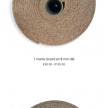
1 meter breed en 8 mm dik
Prijsklasse:
€
30.00
-
€
155.00
€30.00
tot
€155.00
Dit
product
heeft
meerdere
variaties.
Deze
optie
kan