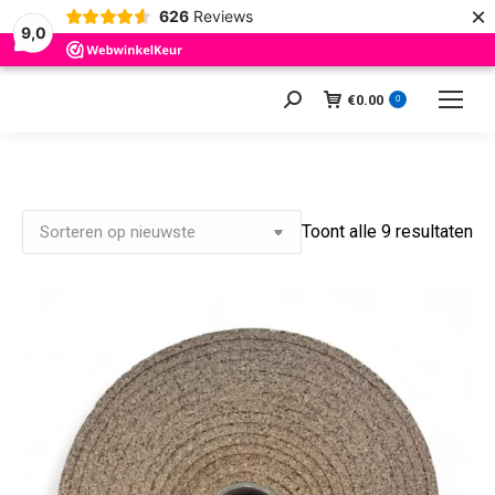
×
626
Reviews
9,0
€
0.00
Zoeken:
0
Ge
Toont alle 9 resultaten
op
ni