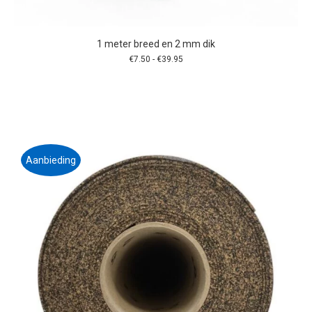
1 meter breed en 2 mm dik
Prijsklasse:
€
7.50
-
€
39.95
€7.50
tot
€39.95
Dit
product
heeft
meerdere
variaties.
Aanbieding
Deze
optie
kan
gekozen
worden
op
de
productpagina