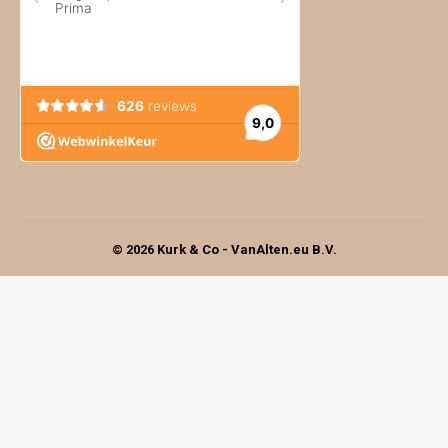
© 2026 Kurk & Co - VanAlten.eu B.V.