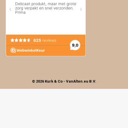
© 2026 Kurk & Co - VanAlten.eu B.V.