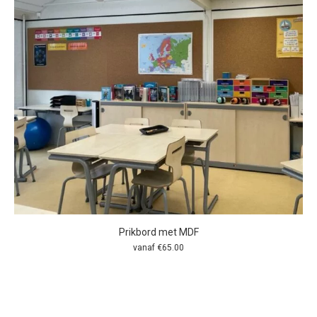
Prikbord met MDF
vanaf
€
65.00
Dit
product