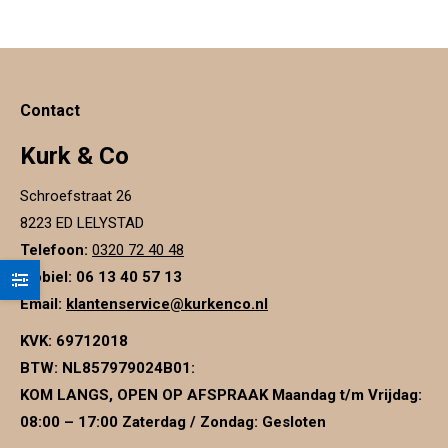
heeft
meerdere
variaties.
Deze
optie
kan
gekozen
Contact
worden
op
de
Kurk & Co
productpagina
Schroefstraat 26
8223 ED LELYSTAD
Telefoon:
0320 72 40 48
Mobiel: 06 13 40 57 13
Email:
klantenservice@kurkenco.nl
KVK:
69712018
BTW:
NL857979024B01
:
KOM LANGS, OPEN OP AFSPRAAK Maandag t/m Vrijdag:
08:00 – 17:00 Zaterdag / Zondag: Gesloten