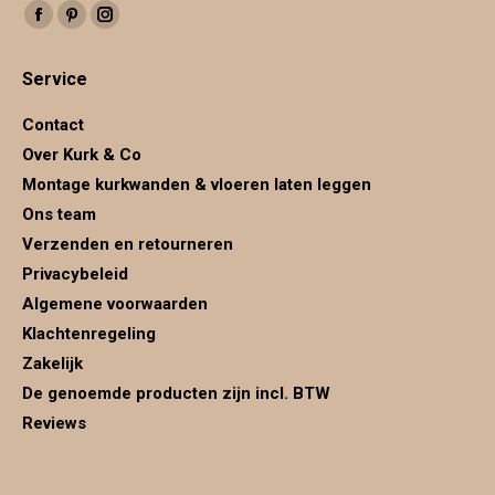
Vind ons op:
Facebook
Pinterest
Instagram
page
page
page
Service
opens
opens
opens
in
in
in
Contact
new
new
new
Over Kurk & Co
window
window
window
Montage kurkwanden & vloeren laten leggen
Ons team
Verzenden en retourneren
Privacybeleid
Algemene voorwaarden
Klachtenregeling
Zakelijk
De genoemde producten zijn incl. BTW
Reviews