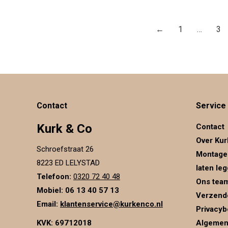
←
1
…
3
Contact
Service
Kurk & Co
Contact
Over Kur
Schroefstraat 26
Montage
8223 ED LELYSTAD
laten le
Telefoon:
0320 72 40 48
Ons tea
Mobiel: 06 13 40 57 13
Verzend
Email:
klantenservice@kurkenco.nl
Privacyb
KVK:
69712018
Algemen