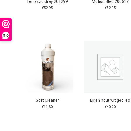
Terrazzo Grey 201299
Motion Bleu 200617
€
52.95
€
52.95
9,0
Soft Cleaner
Eiken hout wit geolied
€
11.30
€
40.00