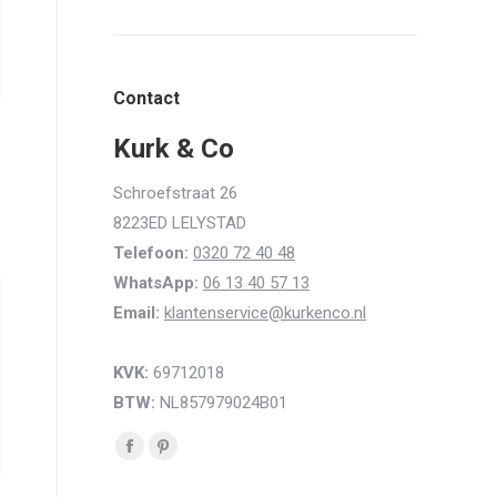
Contact
Kurk & Co
Schroefstraat 26
8223ED LELYSTAD
Telefoon:
0320 72 40 48
WhatsApp:
06 13 40 57 13
Email:
klantenservice@kurkenco.nl
KVK:
69712018
BTW:
NL857979024B01
Vind ons op:
Facebook
Pinterest
page
page