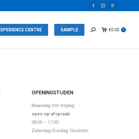
Facebook
Instagram
Pinterest
page
page
page
opens
opens
opens
EXPERIENCE CENTRE
SAMPLE
€
0.00
0
in
in
in
new
new
new
window
window
window
OPENINGSTIJDEN
Maandag t/m Vrijdag:
open op afspraak
08:00 – 17:00
Zaterdag/Zondag: Gesloten