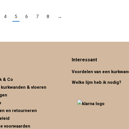
4
5
6
7
8
→
Interessant
Voordelen van een kurkwan
k & Co
Welke lijm heb ik nodig?
 kurkwanden & vloeren
ggen
m
en en retourneren
eleid
e voorwaarden