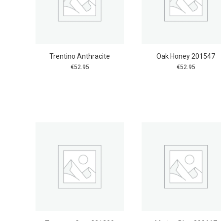
Trentino Anthracite
Oak Honey 201547
€
52.95
€
52.95