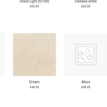
Stone Light 201300
Fantasie white
€
52.95
€
52.95
Dream
Allure
€
49.95
€
49.95