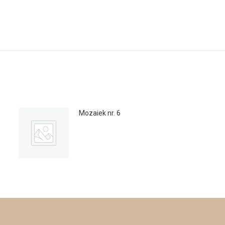
Mozaiek nr. 6
€
59.00