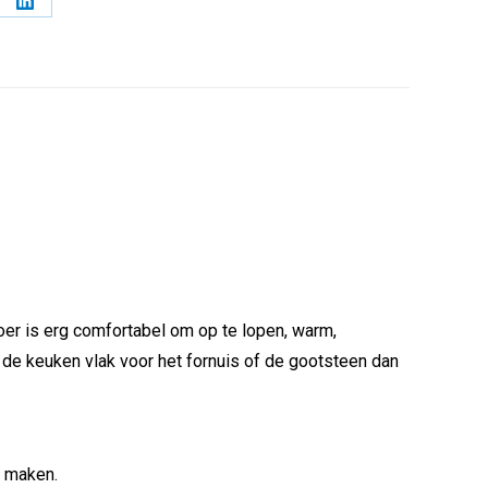
l
Deel
op
erest
LinkedIn
oer is erg comfortabel om op te lopen, warm,
 de keuken vlak voor het fornuis of de gootsteen dan
e maken.