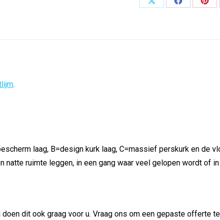
Deel
Deel
Dee
op
op
op
X
Facebook
Pint
lijm
.
bescherm laag, B=design kurk laag, C=massief perskurk en de vl
n natte ruimte leggen, in een gang waar veel gelopen wordt of in
ij doen dit ook graag voor u. Vraag ons om een gepaste offerte t