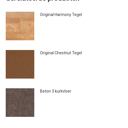
Original Harmony Tegel
€
45.00
Original Chestnut Tegel
€
41.95
Beton 3 kurkvloer
€
64.50