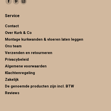
Facebook
Pinterest
Instagram
page
page
page
Service
opens
opens
opens
in
in
in
Contact
new
new
new
Over Kurk & Co
window
window
window
Montage kurkwanden & vloeren laten leggen
Ons team
Verzenden en retourneren
Privacybeleid
Algemene voorwaarden
Klachtenregeling
Zakelijk
De genoemde producten zijn incl. BTW
Reviews