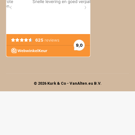
© 2026 Kurk & Co - VanAlten.eu B.V.