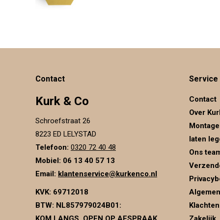
Contact
Service
Kurk & Co
Contact
Over Kur
Schroefstraat 26
Montage
8223 ED LELYSTAD
laten le
Telefoon:
0320 72 40 48
Ons tea
Mobiel: 06 13 40 57 13
Verzend
Email:
klantenservice@kurkenco.nl
Privacyb
KVK:
69712018
Algemen
BTW:
NL857979024B01
:
Klachten
KOM LANGS, OPEN OP AFSPRAAK
Zakelijk