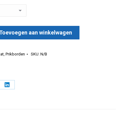
Toevoegen aan winkelwagen
MDF aantal
at
,
Prikborden
SKU:
N/B
l
Deel
op
erest
LinkedIn