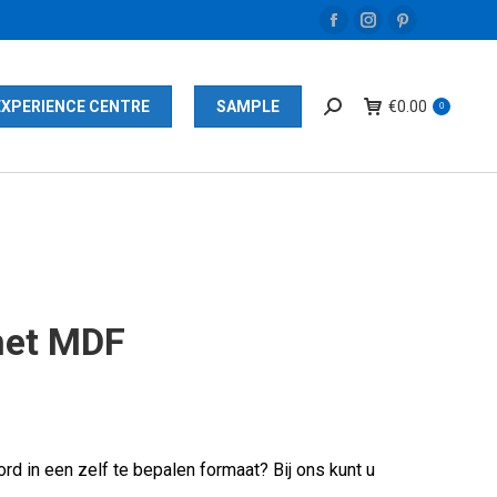
Facebook
Instagram
Pinterest
page
page
page
opens
opens
opens
EXPERIENCE CENTRE
SAMPLE
€
0.00
0
in
in
in
new
new
new
window
window
window
met MDF
rd in een zelf te bepalen formaat? Bij ons kunt u