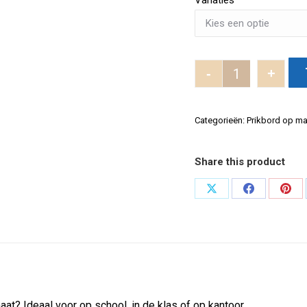
Variaties
-
+
Prikbord met 
Categorieën:
Prikbord op ma
Share this product
Deel
Deel
Dee
op
op
op
X
Facebook
Pint
at? Ideaal voor op school, in de klas of op kantoor.