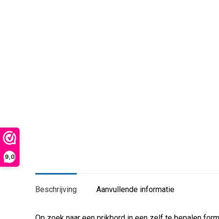
9,0
Beschrijving
Aanvullende informatie
Op zoek naar een prikbord in een zelf te bepalen forma