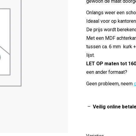
gewoon de maat doorg
Onlangs weer een school
Ideaal voor op kantoren
De prijs wordt bereken
Met een MDF achterkant
tussen ca. 6 mm kurk +
lijst.
LET OP maten tot 16
een ander formaat?
Geen probleem, neem
–
Veilig online betal