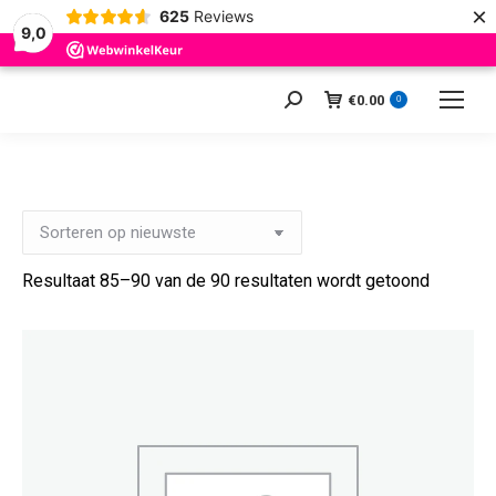
×
625
Reviews
9,0
€
0.00
Zoeken:
0
Gesorte
Resultaat 85–90 van de 90 resultaten wordt getoond
op
nieuwst