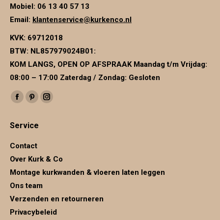
Mobiel: 06 13 40 57 13
Email:
klantenservice@kurkenco.nl
KVK:
69712018
BTW:
NL857979024B01
:
KOM LANGS, OPEN OP AFSPRAAK Maandag t/m Vrijdag:
08:00 – 17:00 Zaterdag / Zondag: Gesloten
Vind ons op:
Facebook
Pinterest
Instagram
page
page
page
Service
opens
opens
opens
in
in
in
Contact
new
new
new
Over Kurk & Co
window
window
window
Montage kurkwanden & vloeren laten leggen
Ons team
Verzenden en retourneren
Privacybeleid