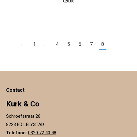
€
20.00
←
1
…
4
5
6
7
8
Contact
Kurk & Co
Schroefstraat 26
8223 ED LELYSTAD
Telefoon:
0320 72 40 48