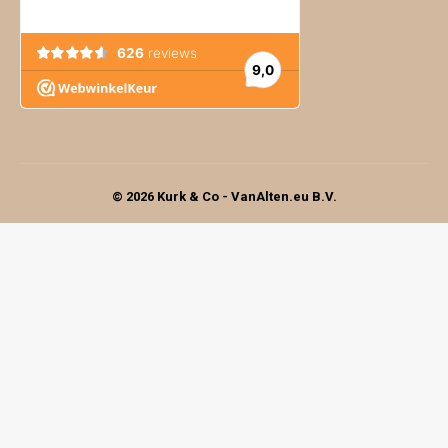
© 2026 Kurk & Co - VanAlten.eu B.V.