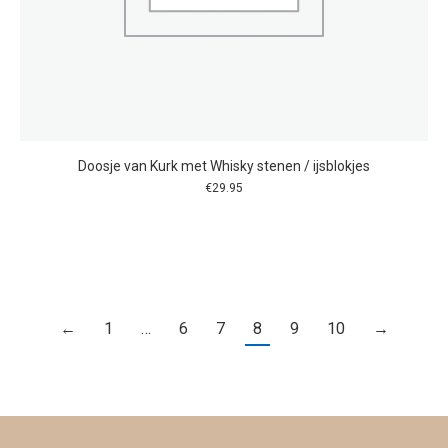
Doosje van Kurk met Whisky stenen / ijsblokjes
€
29.95
←
1
…
6
7
8
9
10
→