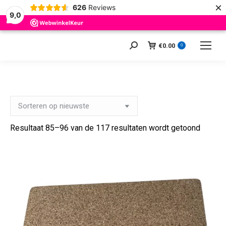
×
626
Reviews
9,0
€
0.00
Zoeken:
0
Gesort
Resultaat 85–96 van de 117 resultaten wordt getoond
op
nieuws