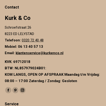
Contact
Kurk & Co
Schroefstraat 26
8223 ED LELYSTAD
Telefoon:
0320 72 40 48
Mobiel: 06 13 40 57 13
Email:
klantenservice@kurkenco.nl
KVK:
69712018
BTW:
NL857979024B01
:
KOM LANGS, OPEN OP AFSPRAAK Maandag t/m Vrijdag:
08:00 – 17:00 Zaterdag / Zondag: Gesloten
Vind ons op:
Facebook
Pinterest
Instagram
page
page
page
Service
opens
opens
opens