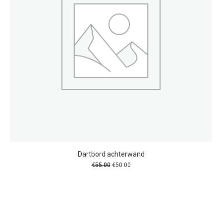
Dartbord achterwand
Oorspronkelijke
Huidige
€
55.00
€
50.00
prijs
prijs
was:
is:
€55.00.
€50.00.