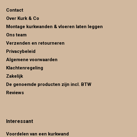
in
in
in
Contact
new
new
new
Over Kurk & Co
window
window
window
Montage kurkwanden & vloeren laten leggen
Ons team
Verzenden en retourneren
Privacybeleid
Algemene voorwaarden
Klachtenregeling
Zakelijk
De genoemde producten zijn incl. BTW
Reviews
Interessant
Voordelen van een kurkwand