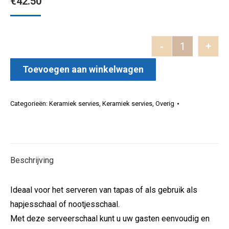
€
42.50
-
+
Tapas schaal
Toevoegen aan winkelwagen
Categorieën:
Keramiek servies
,
Keramiek servies
,
Overig
Beschrijving
Ideaal voor het serveren van tapas of als gebruik als
hapjesschaal of nootjesschaal.
Met deze serveerschaal kunt u uw gasten eenvoudig en