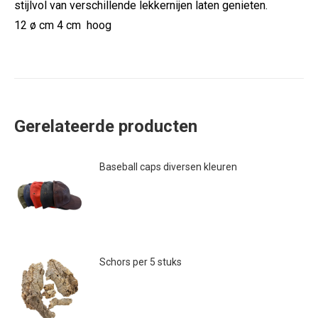
stijlvol van verschillende lekkernijen laten genieten.
12 ø cm 4 cm hoog
Gerelateerde producten
Baseball caps diversen kleuren
€
29.95
Dit
product
heeft
Schors per 5 stuks
meerdere
€
18.00
variaties.
Deze