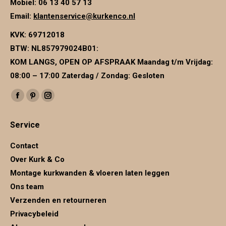
Mobiel: 06 13 40 57 13
productpagina
Email:
klantenservice@kurkenco.nl
KVK:
69712018
BTW:
NL857979024B01
:
KOM LANGS, OPEN OP AFSPRAAK Maandag t/m Vrijdag:
08:00 – 17:00 Zaterdag / Zondag: Gesloten
Vind ons op:
Facebook
Pinterest
Instagram
page
page
page
Service
opens
opens
opens
in
in
in
Contact
new
new
new
Over Kurk & Co
window
window
window
Montage kurkwanden & vloeren laten leggen
Ons team
Verzenden en retourneren
Privacybeleid