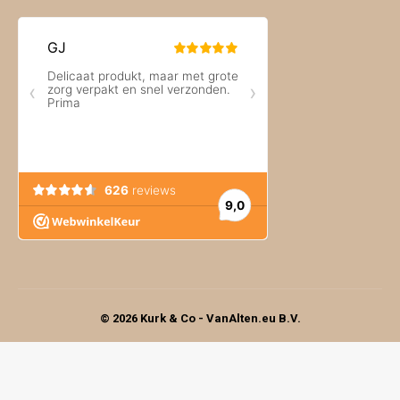
© 2026 Kurk & Co - VanAlten.eu B.V.