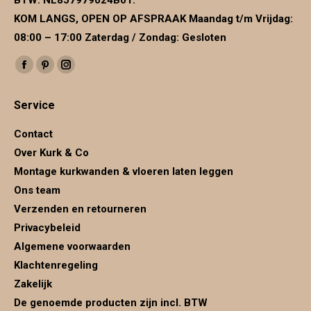
BTW:
NL857979024B01
:
KOM LANGS, OPEN OP AFSPRAAK Maandag t/m Vrijdag:
08:00 – 17:00 Zaterdag / Zondag: Gesloten
Vind ons op:
Facebook
Pinterest
Instagram
page
page
page
Service
opens
opens
opens
in
in
in
Contact
new
new
new
Over Kurk & Co
window
window
window
Montage kurkwanden & vloeren laten leggen
Ons team
Verzenden en retourneren
Privacybeleid
Algemene voorwaarden
Klachtenregeling
Zakelijk
De genoemde producten zijn incl. BTW