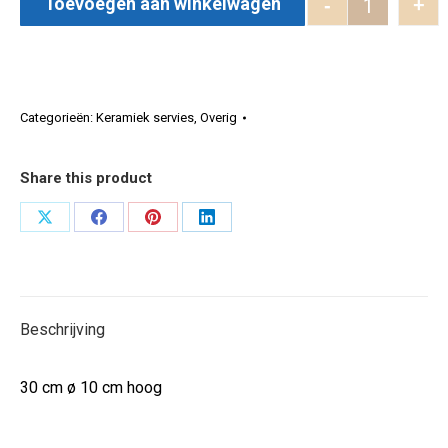
Toevoegen aan winkelwagen
-
+
Serveersch
Categorieën:
Keramiek servies
,
Overig
Share this product
Deel
Deel
Deel
Deel
op
op
op
op
X
Facebook
Pinterest
LinkedIn
Beschrijving
30 cm ø 10 cm hoog