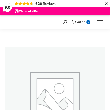
×
626
Reviews
9,0
€
0.00
Zoeken:
0