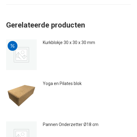
Gerelateerde producten
Kurkblokje 30 x 30 x 30 mm
Oorspronkelijke
Huidige
€
0.20
€
0.10
prijs
prijs
was:
is:
€0.20.
€0.10.
Yoga en Pilates blok
€
16.50
Pannen Onderzetter Ø18 cm
€
1.95