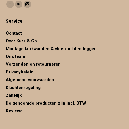
Vind ons op:
Facebook
Pinterest
Instagram
page
page
page
Service
opens
opens
opens
in
in
in
Contact
new
new
new
Over Kurk & Co
window
window
window
Montage kurkwanden & vloeren laten leggen
Ons team
Verzenden en retourneren
Privacybeleid
Algemene voorwaarden
Klachtenregeling
Zakelijk
De genoemde producten zijn incl. BTW
Reviews