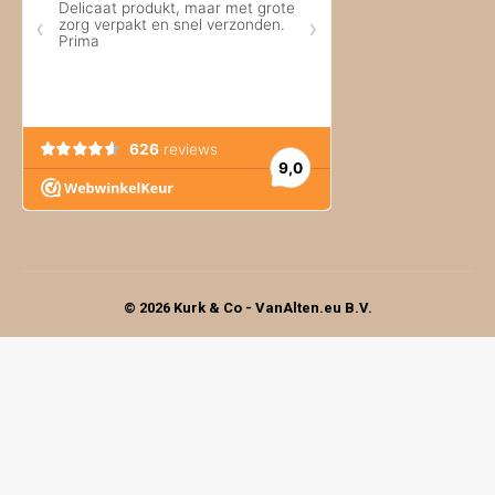
© 2026 Kurk & Co - VanAlten.eu B.V.