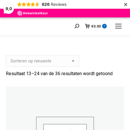
×
626
Reviews
9,0
€
0.00
Zoeken:
0
Gesorte
Resultaat 13–24 van de 36 resultaten wordt getoond
op
nieuwst