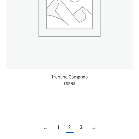
Trentino Comprido
€
52.95
←
1
2
3
→