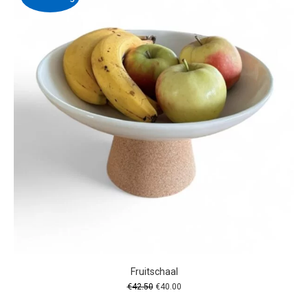
Fruitschaal
Oorspronkelijke
Huidige
€
42.50
€
40.00
prijs
prijs
was:
is: