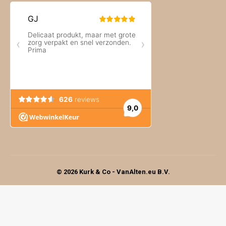
© 2026 Kurk & Co - VanAlten.eu B.V.