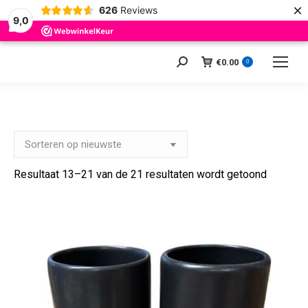
×
626
Reviews
9,0
€
0.00
Zoeken:
0
Gesorte
Resultaat 13–21 van de 21 resultaten wordt getoond
op
nieuwst