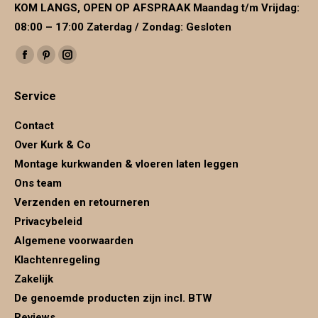
KOM LANGS, OPEN OP AFSPRAAK Maandag t/m Vrijdag:
08:00 – 17:00 Zaterdag / Zondag: Gesloten
Vind ons op:
Facebook
Pinterest
Instagram
page
page
page
Service
opens
opens
opens
in
in
in
Contact
new
new
new
Over Kurk & Co
window
window
window
Montage kurkwanden & vloeren laten leggen
Ons team
Verzenden en retourneren
Privacybeleid
Algemene voorwaarden
Klachtenregeling
Zakelijk
De genoemde producten zijn incl. BTW
Reviews