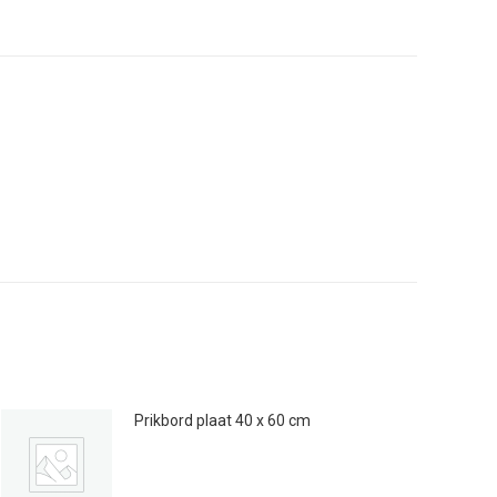
Prikbord plaat 40 x 60 cm
Prijsklasse:
€
10.00
-
€
14.00
€10.00
tot
€14.00
Dit