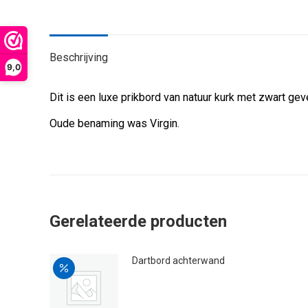
Beschrijving
9,0
Dit is een luxe prikbord van natuur kurk met zwart gev
Oude benaming was Virgin.
Gerelateerde producten
Dartbord achterwand
Oorspronkelijke
Huidige
€
55.00
€
50.00
prijs
prijs
was:
is:
€55.00.
€50.00.