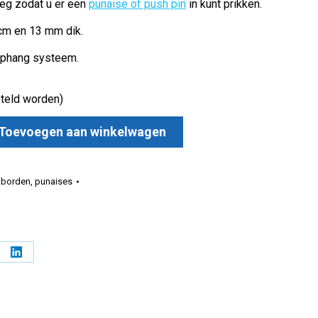
oeg zodat u er een
punaise of push pin
in kunt prikken.
cm en 13 mm dik.
ophang systeem.
teld worden)
Toevoegen aan winkelwagen
es zwart aantal
kborden
,
punaises
l
Deel
op
erest
LinkedIn