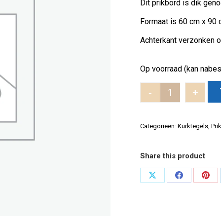
Dit prikbord is dik gen
Formaat is 60 cm x 90 
Achterkant verzonken 
Op voorraad (kan nabes
-
+
Prikbord Chav
Categorieën:
Kurktegels
,
Pri
Share this product
Deel
Deel
Dee
op
op
op
X
Facebook
Pint