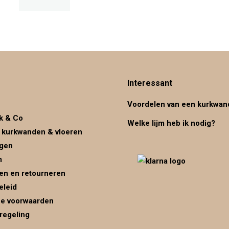
Interessant
Voordelen van een kurkwan
k & Co
Welke lijm heb ik nodig?
 kurkwanden & vloeren
ggen
m
en en retourneren
eleid
e voorwaarden
regeling