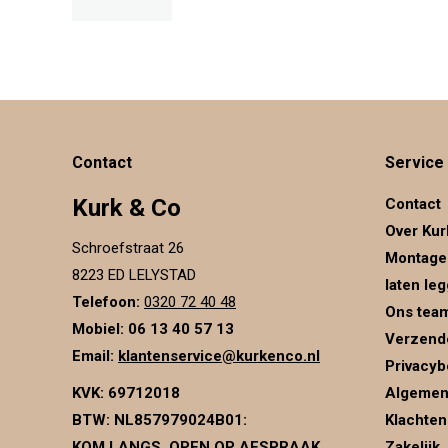
Contact
Service
Kurk & Co
Contact
Over Kur
Schroefstraat 26
Montage
8223 ED LELYSTAD
laten le
Telefoon:
0320 72 40 48
Ons tea
Mobiel: 06 13 40 57 13
Verzend
Email:
klantenservice@kurkenco.nl
Privacyb
KVK:
69712018
Algemen
BTW:
NL857979024B01
:
Klachten
KOM LANGS, OPEN OP AFSPRAAK
Zakelijk