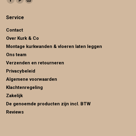
Facebook
Pinterest
Instagram
page
page
page
Service
opens
opens
opens
in
in
in
Contact
new
new
new
Over Kurk & Co
window
window
window
Montage kurkwanden & vloeren laten leggen
Ons team
Verzenden en retourneren
Privacybeleid
Algemene voorwaarden
Klachtenregeling
Zakelijk
De genoemde producten zijn incl. BTW
Reviews