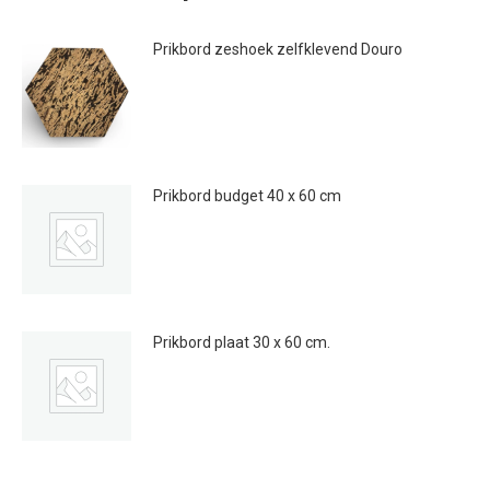
Prikbord zeshoek zelfklevend Douro
€
9.95
Prikbord budget 40 x 60 cm
€
12.95
Prikbord plaat 30 x 60 cm.
Prijsklasse:
€
9.00
-
€
13.00
€9.00
tot
€13.00
Dit
product
heeft