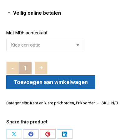
–
Veilig online betalen
Met MDF achterkant
-
+
Prikbord plaat 40 x 60 cm aantal
Toevoegen aan winkelwagen
Categorieën:
Kant en klare prikborden
,
Prikborden
SKU:
N/B
Share this product
Deel
Deel
Deel
Deel