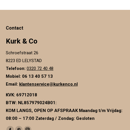
meerdere
variaties.
Deze
Contact
optie
kan
Kurk & Co
gekozen
Schroefstraat 26
worden
8223 ED LELYSTAD
op
Telefoon:
0320 72 40 48
de
Mobiel: 06 13 40 57 13
productpagina
Email:
klantenservice@kurkenco.nl
KVK:
69712018
BTW:
NL857979024B01
:
KOM LANGS, OPEN OP AFSPRAAK Maandag t/m Vrijdag:
08:00 – 17:00 Zaterdag / Zondag: Gesloten
Vind ons op: