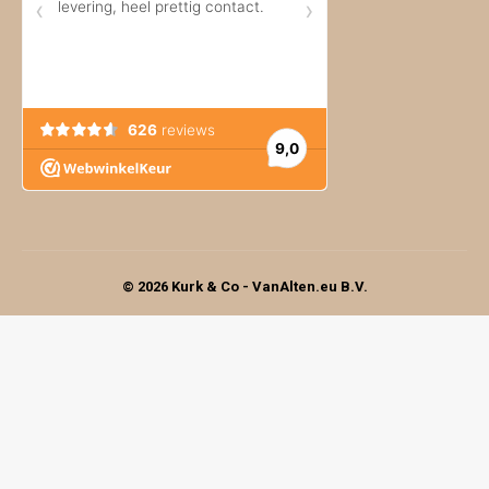
© 2026 Kurk & Co - VanAlten.eu B.V.