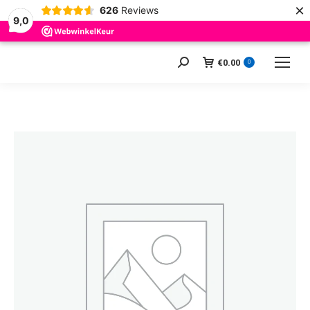
×
626
Reviews
9,0
€
0.00
Zoeken:
0