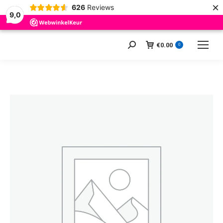
×
626
Reviews
9,0
€
0.00
Zoeken:
0