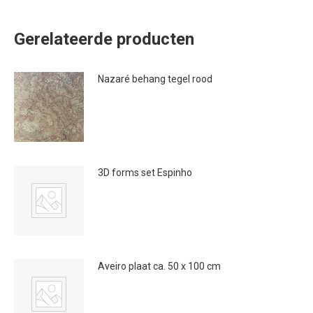
Gerelateerde producten
Nazaré behang tegel rood
€
20.00
3D forms set Espinho
€
350.00
Aveiro plaat ca. 50 x 100 cm
€
28.00