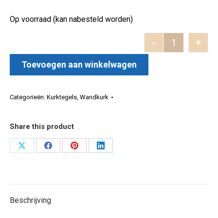
Op voorraad (kan nabesteld worden)
-
+
Chaves beha
Toevoegen aan winkelwagen
Categorieën:
Kurktegels
,
Wandkurk
Share this product
Deel
Deel
Deel
Deel
op
op
op
op
X
Facebook
Pinterest
LinkedIn
Beschrijving