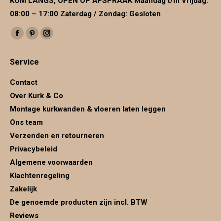
KOM LANGS, OPEN OP AFSPRAAK Maandag t/m Vrijdag:
08:00 – 17:00 Zaterdag / Zondag: Gesloten
Vind ons op:
Facebook
Pinterest
Instagram
page
page
page
Service
opens
opens
opens
in
in
in
Contact
new
new
new
Over Kurk & Co
window
window
window
Montage kurkwanden & vloeren laten leggen
Ons team
Verzenden en retourneren
Privacybeleid
Algemene voorwaarden
Klachtenregeling
Zakelijk
De genoemde producten zijn incl. BTW
Reviews