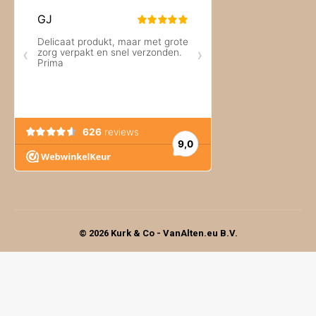
© 2026 Kurk & Co - VanAlten.eu B.V.