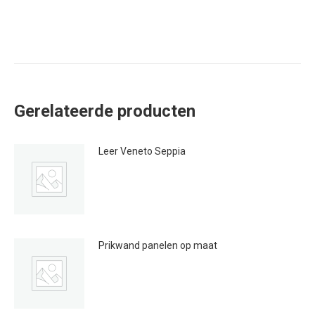
Gerelateerde producten
Leer Veneto Seppia
€
124.95
Prikwand panelen op maat
Prijsklasse:
€
132.00
-
€
181.00
€132.00
tot
€181.00
Dit
product