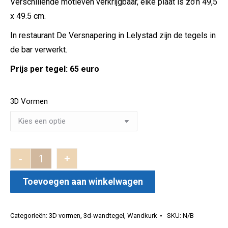
Verschillende motieven verkrijgbaar, elke plaat is zo’n 49,5
x 49.5 cm.
In restaurant De Versnapering in Lelystad zijn de tegels in
de bar verwerkt.
Prijs per tegel: 65 euro
3D Vormen
-
+
3D Collectie aantal
Toevoegen aan winkelwagen
Categorieën:
3D vormen
,
3d-wandtegel
,
Wandkurk
SKU:
N/B