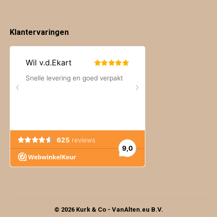
Klantervaringen
© 2026 Kurk & Co - VanAlten.eu B.V.