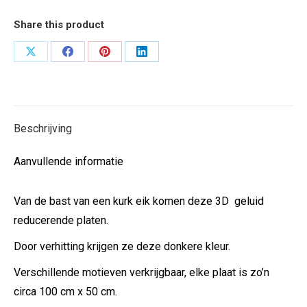
Share this product
Deel
Deel
Deel
Deel
op
op
op
op
X
Facebook
Pinterest
LinkedIn
Beschrijving
Aanvullende informatie
Van de bast van een kurk eik komen deze 3D geluid
reducerende platen.
Door verhitting krijgen ze deze donkere kleur.
Verschillende motieven verkrijgbaar, elke plaat is zo’n
circa 100 cm x 50 cm.