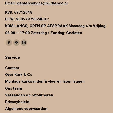
Email:
klantenservice@kurkenco.nl
KVK:
69712018
BTW:
NL857979024B01
:
KOM LANGS, OPEN OP AFSPRAAK Maandag t/m Vrijdag:
08:00 – 17:00 Zaterdag / Zondag: Gesloten
Vind ons op:
Facebook
Pinterest
Instagram
page
page
page
Service
opens
opens
opens
in
in
in
Contact
new
new
new
Over Kurk & Co
window
window
window
Montage kurkwanden & vloeren laten leggen
Ons team
Verzenden en retourneren
Privacybeleid
Algemene voorwaarden