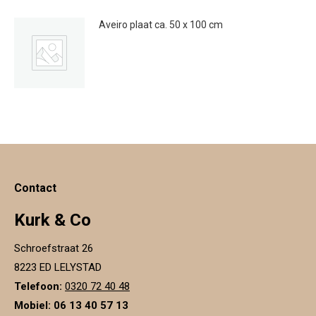
heeft
Aveiro plaat ca. 50 x 100 cm
meerdere
€
28.00
variaties.
Deze
optie
kan
gekozen
worden
op
Contact
de
productpagina
Kurk & Co
Schroefstraat 26
8223 ED LELYSTAD
Telefoon:
0320 72 40 48
Mobiel: 06 13 40 57 13