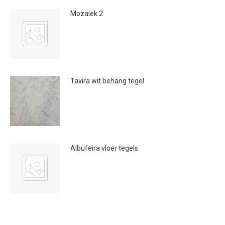
Mozaiek 2
€
59.00
Tavira wit behang tegel
€
20.00
Albufeira vloer tegels
€
20.00