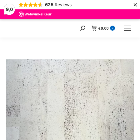
×
625
Reviews
9,0
€
0.00
Zoeken:
0