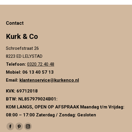
Contact
Kurk & Co
Schroefstraat 26
8223 ED LELYSTAD
Telefoon:
0320 72 40 48
Mobiel: 06 13 40 57 13
Email:
klantenservice@kurkenco.nl
KVK:
69712018
BTW:
NL857979024B01
:
KOM LANGS, OPEN OP AFSPRAAK Maandag t/m Vrijdag:
08:00 – 17:00 Zaterdag / Zondag: Gesloten
Vind ons op:
Facebook
Pinterest
Instagram