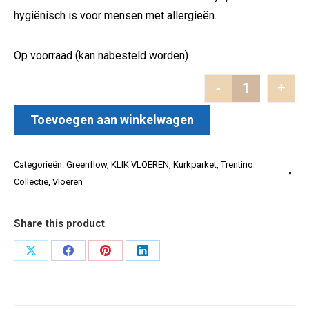
hygiënisch is voor mensen met allergieën.
Op voorraad (kan nabesteld worden)
-
+
Trentino Squ
Toevoegen aan winkelwagen
Categorieën:
Greenflow
,
KLIK VLOEREN
,
Kurkparket
,
Trentino
Collectie
,
Vloeren
Share this product
Deel
Deel
Deel
Deel
op
op
op
op
X
Facebook
Pinterest
LinkedIn