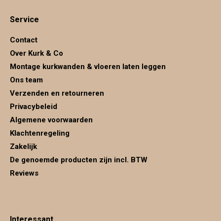
page
page
page
Service
opens
opens
opens
in
in
in
Contact
new
new
new
Over Kurk & Co
window
window
window
Montage kurkwanden & vloeren laten leggen
Ons team
Verzenden en retourneren
Privacybeleid
Algemene voorwaarden
Klachtenregeling
Zakelijk
De genoemde producten zijn incl. BTW
Reviews
Interessant