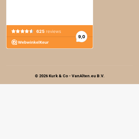
© 2026 Kurk & Co - VanAlten.eu B.V.