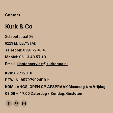
Contact
Kurk & Co
Schroefstraat 26
8223 ED LELYSTAD
Telefoon:
0320 72 40 48
Mobiel: 06 13 40 57 13
Email:
klantenservice@kurkenco.nl
KVK:
69712018
BTW:
NL857979024B01
:
KOM LANGS, OPEN OP AFSPRAAK Maandag t/m Vrijdag:
08:00 – 17:00 Zaterdag / Zondag: Gesloten
Vind ons op:
Facebook
Pinterest
Instagram
page
page
page