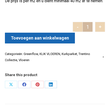
De prijs is per m2 en u dient minimaal 40 m2 af te nemen.
-
+
Trentino Albu
Toevoegen aan winkelwagen
Categorieën:
Greenflow
,
KLIK VLOEREN
,
Kurkparket
,
Trentino
Collectie
,
Vloeren
Share this product
Deel
Deel
Deel
Deel
op
op
op
op
X
Facebook
Pinterest
LinkedIn