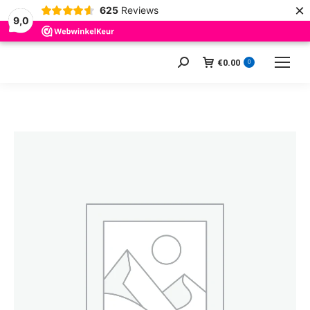
×
625
Reviews
9,0
€
0.00
Zoeken:
0