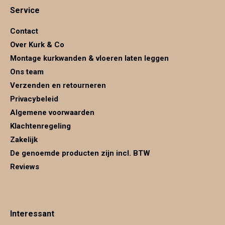
Service
opens
opens
opens
in
in
in
Contact
new
new
new
Over Kurk & Co
window
window
window
Montage kurkwanden & vloeren laten leggen
Ons team
Verzenden en retourneren
Privacybeleid
Algemene voorwaarden
Klachtenregeling
Zakelijk
De genoemde producten zijn incl. BTW
Reviews
Interessant