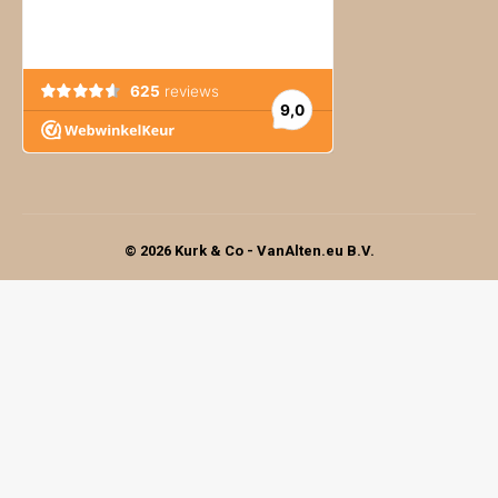
© 2026 Kurk & Co - VanAlten.eu B.V.