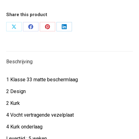
Share this product
Deel
Deel
Deel
Deel
op
op
op
op
X
Facebook
Pinterest
LinkedIn
Beschrijving
1 Klasse 33 matte beschermlaag
2 Design
2 Kurk
4 Vocht vertragende vezelplaat
4 Kurk onderlaag
Levertijd : 5 weken