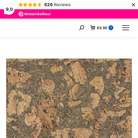
×
626
Reviews
9,0
€
0.00
Zoeken:
0