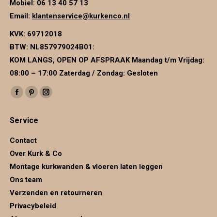
Mobiel: 06 13 40 57 13
Email:
klantenservice@kurkenco.nl
KVK:
69712018
BTW:
NL857979024B01
:
KOM LANGS, OPEN OP AFSPRAAK Maandag t/m Vrijdag:
08:00 – 17:00 Zaterdag / Zondag: Gesloten
Vind ons op:
Facebook
Pinterest
Instagram
page
page
page
Service
opens
opens
opens
in
in
in
Contact
new
new
new
Over Kurk & Co
window
window
window
Montage kurkwanden & vloeren laten leggen
Ons team
Verzenden en retourneren
Privacybeleid