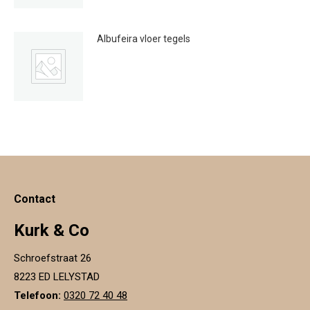
Albufeira vloer tegels
€
20.00
Contact
Kurk & Co
Schroefstraat 26
8223 ED LELYSTAD
Telefoon:
0320 72 40 48