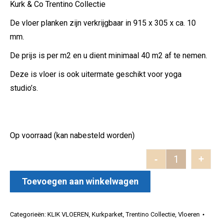
Kurk & Co Trentino Collectie
De vloer planken zijn verkrijgbaar in 915 x 305 x ca. 10
mm.
De prijs is per m2 en u dient minimaal 40 m2 af te nemen.
Deze is vloer is ook uitermate geschikt voor yoga
studio’s.
Op voorraad (kan nabesteld worden)
-
+
Trentino Far
Toevoegen aan winkelwagen
Categorieën:
KLIK VLOEREN
,
Kurkparket
,
Trentino Collectie
,
Vloeren