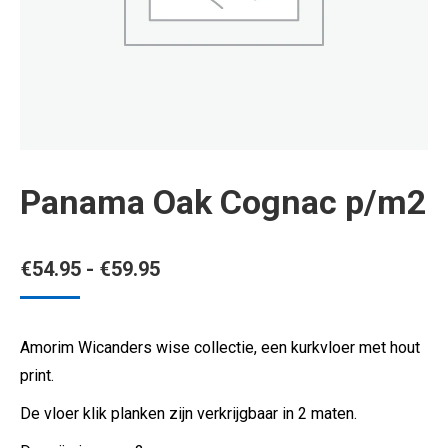
Panama Oak Cognac p/m2
Prijsklasse:
€
54.95
-
€
59.95
€54.95
tot
Amorim Wicanders wise collectie, een kurkvloer met hout
€59.95
print.
De vloer klik planken zijn verkrijgbaar in 2 maten.