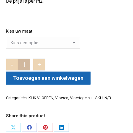
De prijs is per m2.
Kies uw maat
-
+
Panama Oak Cognac p/m2 aantal
Toevoegen aan winkelwagen
Categorieën:
KLIK VLOEREN
,
Vloeren
,
Vloertegels
SKU:
N/B
Share this product
Deel
Deel
Deel
Deel