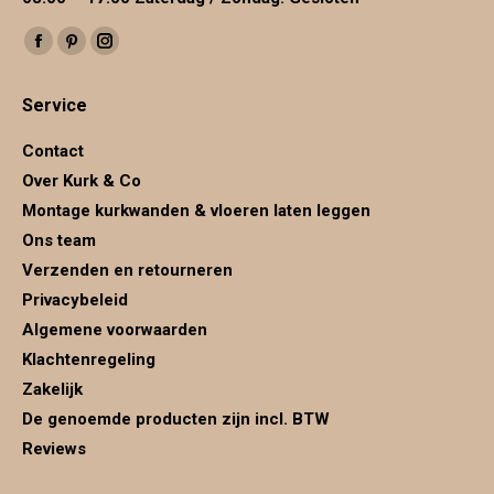
Vind ons op:
Facebook
Pinterest
Instagram
page
page
page
Service
opens
opens
opens
in
in
in
Contact
new
new
new
Over Kurk & Co
window
window
window
Montage kurkwanden & vloeren laten leggen
Ons team
Verzenden en retourneren
Privacybeleid
Algemene voorwaarden
Klachtenregeling
Zakelijk
De genoemde producten zijn incl. BTW
Reviews