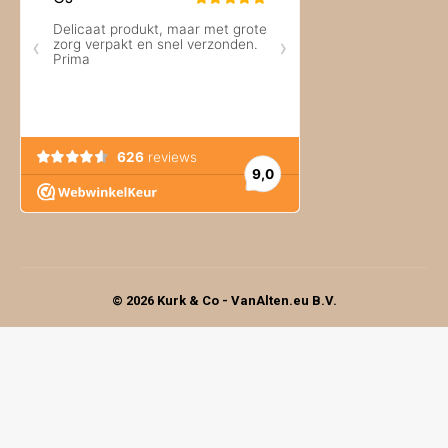
© 2026 Kurk & Co - VanAlten.eu B.V.