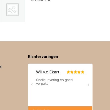
€
59.00
Klantervaringen
d