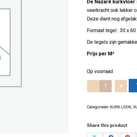
De Nazaré kurkvloer
veerkracht ook lekker c
Deze dient nog afgelakt
Formaat tegel : 30 x 60
De tegels zijn gemakke
Prijs per M²
Op voorraad
-
+
Nazaré tegel a
Categorieën:
KURK LOOK
,
V
Share this product