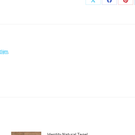
Deel
Deel
Dee
op
op
op
X
Facebook
Pint
lijm
.
Identity Natural Tegel