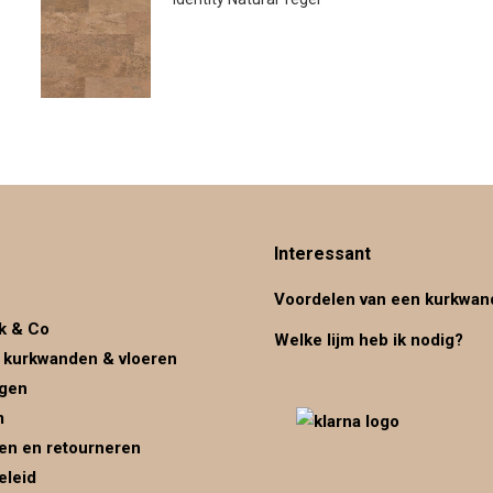
€
45.00
Interessant
Voordelen van een kurkwan
k & Co
Welke lijm heb ik nodig?
 kurkwanden & vloeren
ggen
m
en en retourneren
eleid