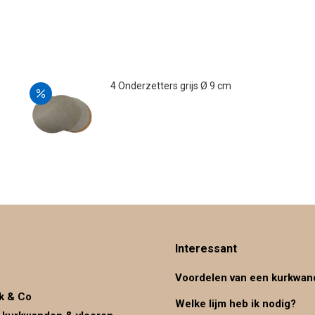
4 Onderzetters grijs Ø 9 cm
Oorspronkelijke
Huidige
€
7.00
€
5.00
prijs
prijs
was:
is:
€7.00.
€5.00.
Interessant
Voordelen van een kurkwan
k & Co
Welke lijm heb ik nodig?