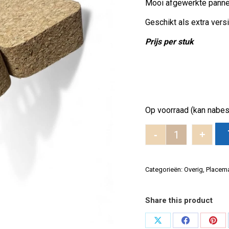
Mooi afgewerkte pannen
Geschikt als extra versi
Prijs per stuk
Op voorraad (kan nabes
-
+
Onderzetter b
Categorieën:
Overig
,
Placema
Share this product
Deel
Deel
Dee