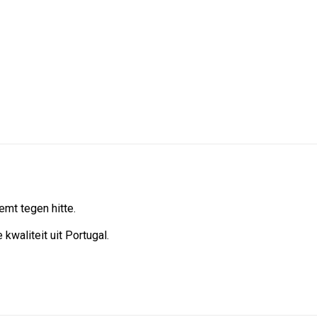
op
op
op
X
Facebook
Pint
mt tegen hitte.
kwaliteit uit Portugal.