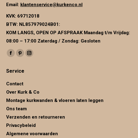
Email:
klantenservice@kurkenco.nl
KVK:
69712018
BTW:
NL857979024B01
:
KOM LANGS, OPEN OP AFSPRAAK Maandag t/m Vrijdag:
08:00 – 17:00 Zaterdag / Zondag: Gesloten
Vind ons op:
Facebook
Pinterest
Instagram
page
page
page
Service
opens
opens
opens
in
in
in
Contact
new
new
new
Over Kurk & Co
window
window
window
Montage kurkwanden & vloeren laten leggen
Ons team
Verzenden en retourneren
Privacybeleid
Algemene voorwaarden