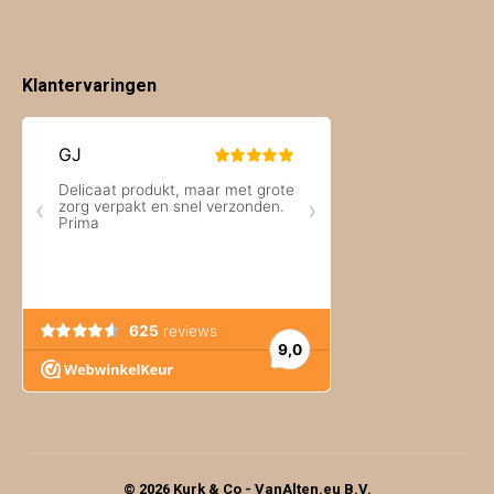
Klantervaringen
© 2026 Kurk & Co - VanAlten.eu B.V.