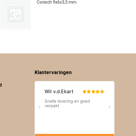
Conisch 9x6x3,5 mm
€
0.16
Klantervaringen
d