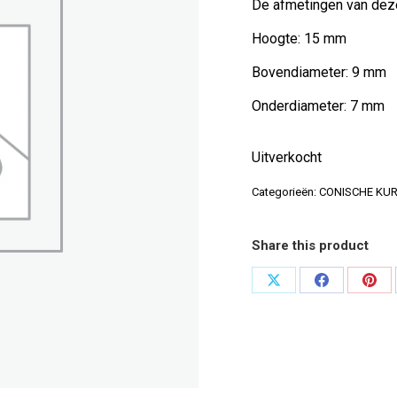
De afmetingen van deze
Hoogte: 15 mm
Bovendiameter: 9 mm
Onderdiameter: 7 mm
Uitverkocht
Categorieën:
CONISCHE KU
Share this product
Deel
Deel
Dee
op
op
op
X
Facebook
Pint