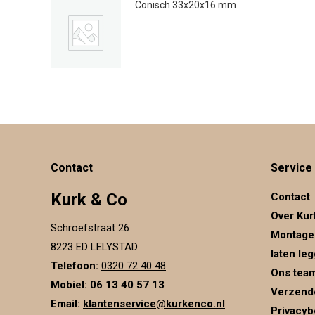
Conisch 33x20x16 mm
€
0.25
Contact
Service
Kurk & Co
Contact
Over Kur
Schroefstraat 26
Montage
8223 ED LELYSTAD
laten le
Telefoon:
0320 72 40 48
Ons tea
Mobiel: 06 13 40 57 13
Verzend
Email:
klantenservice@kurkenco.nl
Privacyb