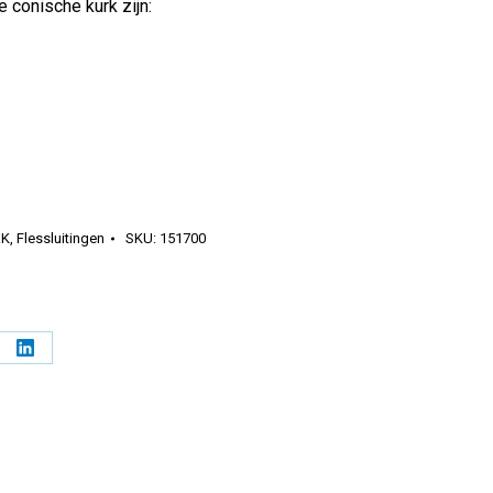
 conische kurk zijn:
RK
,
Flessluitingen
SKU:
151700
l
Deel
op
erest
LinkedIn