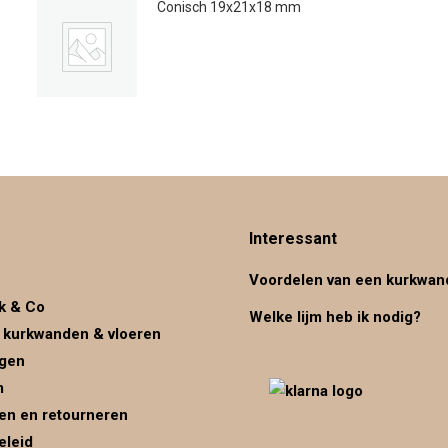
Conisch 19x21x18 mm
€
0.27
Interessant
Voordelen van een kurkwan
k & Co
Welke lijm heb ik nodig?
 kurkwanden & vloeren
ggen
m
en en retourneren
eleid