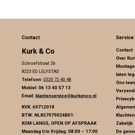
Contact
Service
Kurk & Co
Contact
Over Kur
Schroefstraat 26
Montage
8223 ED LELYSTAD
laten le
Telefoon:
0320 72 40 48
Ons tea
Mobiel: 06 13 40 57 13
Verzend
Email:
klantenservice@kurkenco.nl
Privacyb
KVK:
69712018
Algemen
BTW:
NL857979024B01
:
Klachten
KOM LANGS, OPEN OP AFSPRAAK
Zakelijk
Maandag t/m Vrijdag: 08:00 – 17:00
De genoe