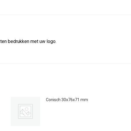
X
Facebook
Pint
laten bedrukken met uw logo.
Conisch 30x76x71 mm
€
1.80