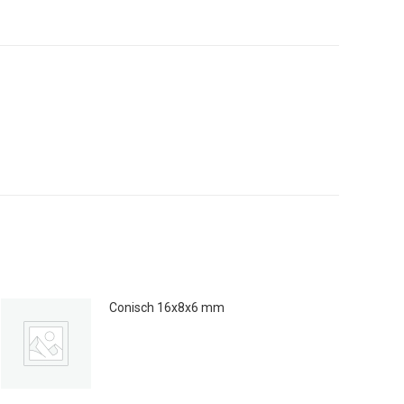
erest
LinkedIn
Conisch 16x8x6 mm
€
0.15