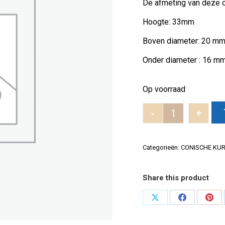
De afmeting van deze c
Hoogte: 33mm
Boven diameter: 20 m
Onder diameter : 16 m
Op voorraad
-
+
Conisch 33x2
Categorieën:
CONISCHE KU
Share this product
Deel
Deel
Dee
op
op
op