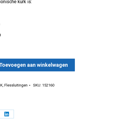
onische kurk is:
m
m
Toevoegen aan winkelwagen
0x16 mm aantal
RK
,
Flessluitingen
SKU:
152160
l
Deel
op