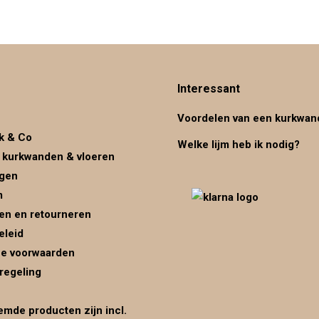
Interessant
Voordelen van een kurkwan
k & Co
Welke lijm heb ik nodig?
 kurkwanden & vloeren
ggen
m
en en retourneren
eleid
e voorwaarden
regeling
mde producten zijn incl.