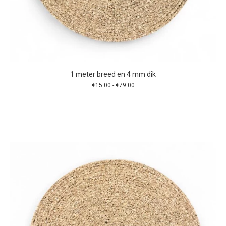
1 meter breed en 4 mm dik
Prijsklasse:
€
15.00
-
€
79.00
€15.00
tot
€79.00
Dit
product
heeft
meerdere
variaties.
Deze
optie
kan
gekozen
worden
op
de
productpagina