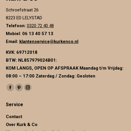
Schroefstraat 26
8223 ED LELYSTAD
Telefoon:
0320 72 40 48
Mobiel: 06 13 40 57 13
Email:
klantenservice@kurkenco.nl
KVK:
69712018
BTW:
NL857979024B01
:
KOM LANGS, OPEN OP AFSPRAAK Maandag t/m Vrijdag:
08:00 – 17:00 Zaterdag / Zondag: Gesloten
Vind ons op:
Facebook
Pinterest
Instagram
page
page
page
Service
opens
opens
opens
in
in
in
Contact
new
new
new
Over Kurk & Co
window
window
window