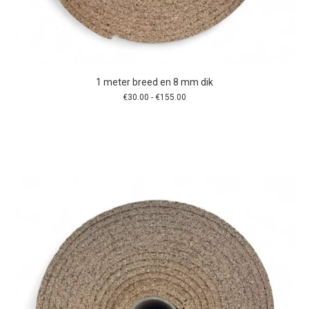
1 meter breed en 8 mm dik
Prijsklasse:
€
30.00
-
€
155.00
€30.00
tot
€155.00
Dit
product
heeft
meerdere
variaties.
Deze
optie
kan
gekozen
worden
op
de
productpagina