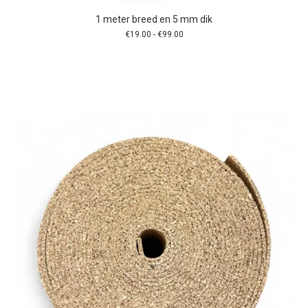
1 meter breed en 5 mm dik
Prijsklasse:
€
19.00
-
€
99.00
€19.00
tot
€99.00
Dit
product
heeft
meerdere
variaties.
Deze
optie
kan
gekozen
worden
op
de
productpagina