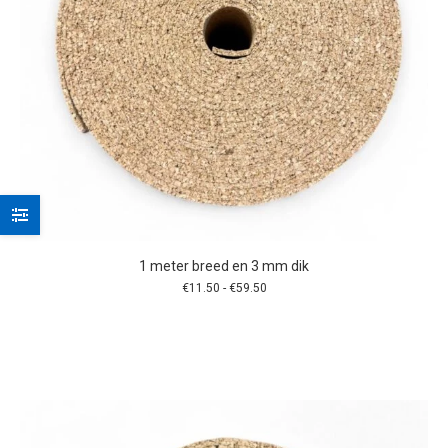
1 meter breed en 3 mm dik
Prijsklasse:
€
11.50
-
€
59.50
€11.50
tot
€59.50
Dit
product
heeft
meerdere
variaties.
Deze