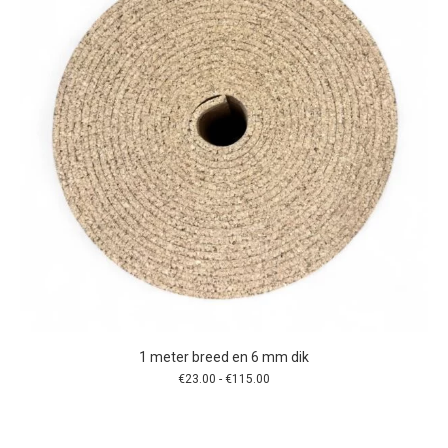
gekozen
worden
op
de
productpagina
1 meter breed en 6 mm dik
Prijsklasse:
€
23.00
-
€
115.00
€23.00
tot
€115.00