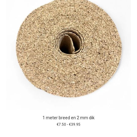
optie
kan
gekozen
worden
op
de
productpagina
1 meter breed en 2 mm dik
Prijsklasse:
€
7.50
-
€
39.95
€7.50
tot