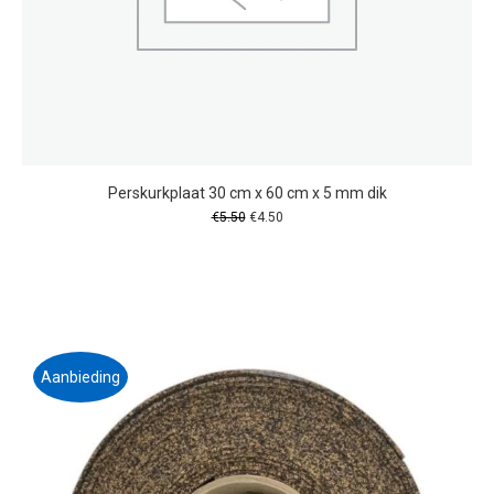
Perskurkplaat 30 cm x 60 cm x 5 mm dik
Oorspronkelijke
Huidige
€
5.50
€
4.50
prijs
prijs
was:
is:
€5.50.
€4.50.
Aanbieding