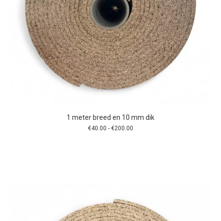
1 meter breed en 10 mm dik
Prijsklasse:
€
40.00
-
€
200.00
€40.00
tot
€200.00
Dit
product
heeft
meerdere
variaties.
Deze
optie
kan