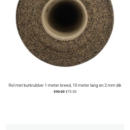
Rol met kurkrubber 1 meter breed, 10 meter lang en 2 mm dik
Oorspronkelijke
Huidige
€
90.00
€
75.00
prijs
prijs
was:
is:
€90.00.
€75.00.