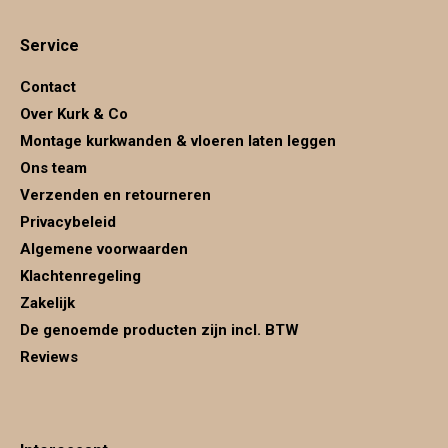
page
page
page
Service
opens
opens
opens
in
in
in
Contact
new
new
new
Over Kurk & Co
window
window
window
Montage kurkwanden & vloeren laten leggen
Ons team
Verzenden en retourneren
Privacybeleid
Algemene voorwaarden
Klachtenregeling
Zakelijk
De genoemde producten zijn incl. BTW
Reviews