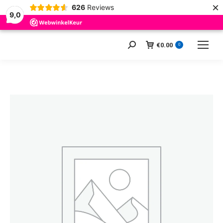
×
626
Reviews
9,0
€
0.00
Zoeken:
0