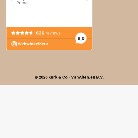
© 2026 Kurk & Co - VanAlten.eu B.V.