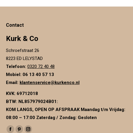
Contact
Kurk & Co
Schroefstraat 26
8223 ED LELYSTAD
Telefoon:
0320 72 40 48
Mobiel: 06 13 40 57 13
Email:
klantenservice@kurkenco.nl
KVK:
69712018
BTW:
NL857979024B01
:
KOM LANGS, OPEN OP AFSPRAAK Maandag t/m Vrijdag:
08:00 – 17:00 Zaterdag / Zondag: Gesloten
Vind ons op:
Facebook
Pinterest
Instagram