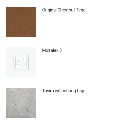
Original Chestnut Tegel
€
41.95
Mozaiek 3
€
59.00
Tavira wit behang tegel
€
20.00