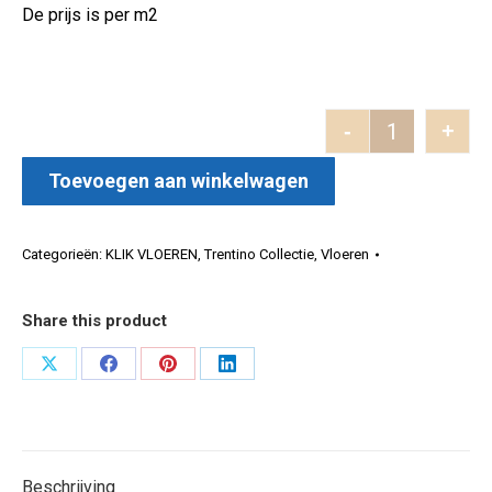
De prijs is per m2
-
+
Trentino Com
Toevoegen aan winkelwagen
Categorieën:
KLIK VLOEREN
,
Trentino Collectie
,
Vloeren
Share this product
Deel
Deel
Deel
Deel
op
op
op
op
X
Facebook
Pinterest
LinkedIn
Beschrijving