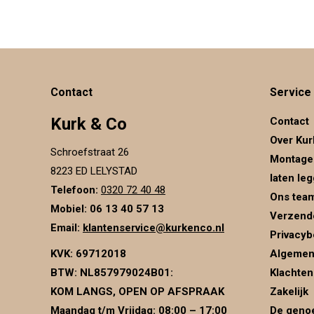
Contact
Service
Kurk & Co
Contact
Over Kur
Schroefstraat 26
Montage
8223 ED LELYSTAD
laten le
Telefoon:
0320 72 40 48
Ons tea
Mobiel: 06 13 40 57 13
Verzend
Email:
klantenservice@kurkenco.nl
Privacyb
KVK:
69712018
Algemen
BTW:
NL857979024B01
:
Klachten
KOM LANGS, OPEN OP AFSPRAAK
Zakelijk
Maandag t/m Vrijdag: 08:00 – 17:00
De genoe