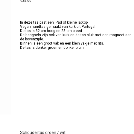
€
35.00
In deze tas past een IPad of kleine laptop.
Vegan handtas gemaakt van kurk uit Portugal.
De tas is 32 cm hoog en 25 cm breed.
De hengsels zijn ook van kurk en de tas sluit met een magneet aan
de bovenzijde.
Binnen is een groot vak en een klein vakje met rits.
De tas is donker groen en donker bruin.
Schoudertas groen / wit