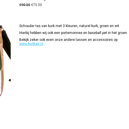
Oorspronkelijke
Huidige
€
90.00
€
75.00
prijs
prijs
was:
is:
€90.00.
€75.00.
Schouder tas van kurk met 3 kleuren, naturel kurk, groen en wit.
Hierbij hebben wij ook een portemonnee en baseball pet in het groen.
Bekijk zeker ook even onze andere tassen en accessoires op
www.kurktas.nl