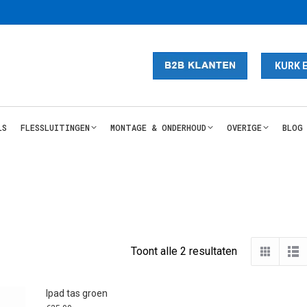
KURK 
LS
FLESSLUITINGEN
MONTAGE & ONDERHOUD
OVERIGE
BLOG
Bestelgegevens
2
Gesorteerd
Toont alle 2 resultaten
op
nieuwste
Ipad tas groen