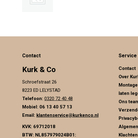
€29.95.
€24.00.
Contact
Service
Kurk & Co
Contact
Over Kur
Schroefstraat 26
Montage
8223 ED LELYSTAD
laten le
Telefoon:
0320 72 40 48
Ons tea
Mobiel: 06 13 40 57 13
Verzend
Email:
klantenservice@kurkenco.nl
Privacyb
KVK:
69712018
Algemen
BTW:
NL857979024B01
:
Klachten