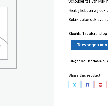
Schouder tas van kurk me
€90.00.
€75.
Hierbij hebben wij ook 
Bekijk zeker ook even
Slechts 1 resterend op
Toevoegen aan
Categorieën:
Handtas kurk
,
Share this product
Deel
Deel
Dee
op
op
op
X
Facebook
Pint