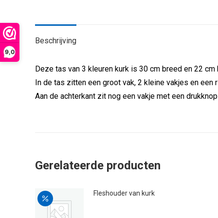
Beschrijving
9,0
Deze tas van 3 kleuren kurk is 30 cm breed en 22 cm 
In de tas zitten een groot vak, 2 kleine vakjes en een r
Aan de achterkant zit nog een vakje met een drukknop
Gerelateerde producten
Fleshouder van kurk
Oorspronkelijke
Huidige
€
29.95
€
24.00
prijs
prijs
was:
is: