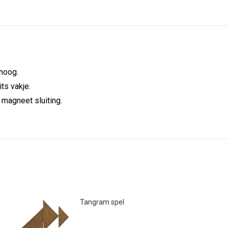
hoog.
its vakje.
 magneet sluiting.
Tangram spel
€
3.50