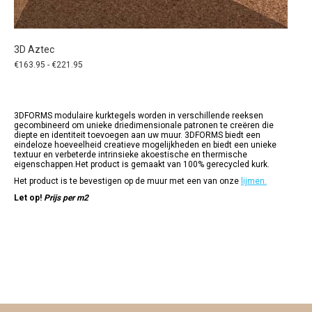
3D Aztec
Prijsklasse:
€
163.95
-
€
221.95
€163.95
tot
€221.95
3DFORMS modulaire kurktegels worden in verschillende reeksen
gecombineerd om unieke driedimensionale patronen te creëren die
diepte en identiteit toevoegen aan uw muur. 3DFORMS biedt een
eindeloze hoeveelheid creatieve mogelijkheden en biedt een unieke
textuur en verbeterde intrinsieke akoestische en thermische
eigenschappen.Het product is gemaakt van 100% gerecycled kurk.
Het product is te bevestigen op de muur met een van onze
lijmen.
Let op!
Prijs per m2
Dit
product
heeft
meerdere
variaties.
Deze
optie
kan
gekozen
worden