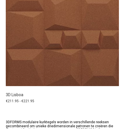
op
de
productpagina
3D Lisboa
Prijsklasse:
€
211.95
-
€
221.95
€211.95
tot
€221.95
3DFORMS modulaire kurktegels worden in verschillende reeksen
gecombineerd om unieke driedimensionale patronen te creëren die