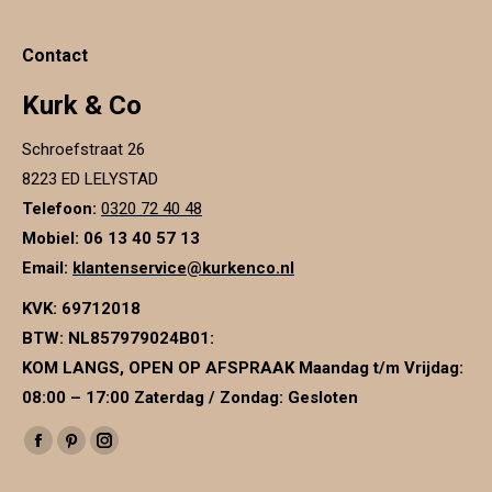
op
de
productpagina
Contact
Kurk & Co
Schroefstraat 26
8223 ED LELYSTAD
Telefoon:
0320 72 40 48
Mobiel: 06 13 40 57 13
Email:
klantenservice@kurkenco.nl
KVK:
69712018
BTW:
NL857979024B01
:
KOM LANGS, OPEN OP AFSPRAAK Maandag t/m Vrijdag:
08:00 – 17:00 Zaterdag / Zondag: Gesloten
Vind ons op:
Facebook
Pinterest
Instagram
page
page
page