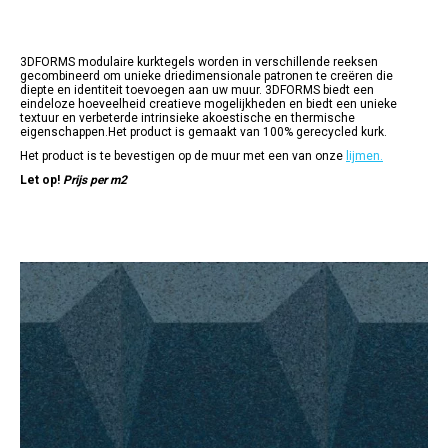
€163.95
tot
€221.95
3DFORMS modulaire kurktegels worden in verschillende reeksen
gecombineerd om unieke driedimensionale patronen te creëren die
diepte en identiteit toevoegen aan uw muur. 3DFORMS biedt een
eindeloze hoeveelheid creatieve mogelijkheden en biedt een unieke
textuur en verbeterde intrinsieke akoestische en thermische
eigenschappen.Het product is gemaakt van 100% gerecycled kurk.
Het product is te bevestigen op de muur met een van onze
lijmen.
Let op!
Prijs per m2
Dit
product
heeft
meerdere
variaties.
Deze
optie
kan
gekozen
worden
op
de
productpagina