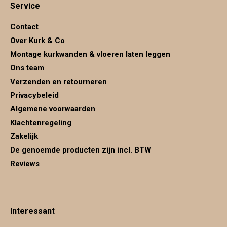
Service
opens
opens
opens
in
in
in
Contact
new
new
new
Over Kurk & Co
window
window
window
Montage kurkwanden & vloeren laten leggen
Ons team
Verzenden en retourneren
Privacybeleid
Algemene voorwaarden
Klachtenregeling
Zakelijk
De genoemde producten zijn incl. BTW
Reviews
Interessant