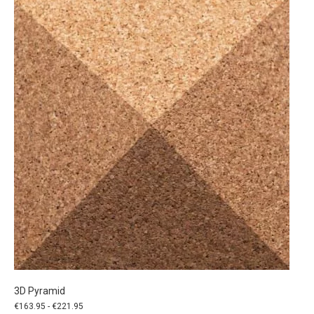
variaties.
Deze
optie
kan
gekozen
worden
op
de
productpagina
3D Pyramid
Prijsklasse:
€
163.95
-
€
221.95