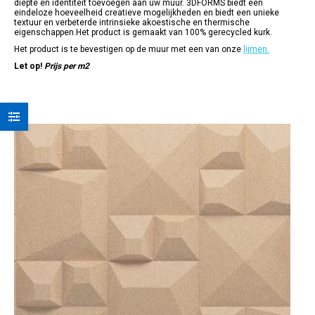
diepte en identiteit toevoegen aan uw muur. 3DFORMS biedt een
eindeloze hoeveelheid creatieve mogelijkheden en biedt een unieke
textuur en verbeterde intrinsieke akoestische en thermische
eigenschappen.Het product is gemaakt van 100% gerecycled kurk.
Het product is te bevestigen op de muur met een van onze
lijmen.
Let op!
Prijs per m2
Dit
product
heeft
meerdere
variaties.
Deze
optie
kan
gekozen
worden
op
de
productpagina