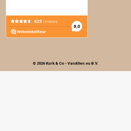
© 2026 Kurk & Co - VanAlten.eu B.V.