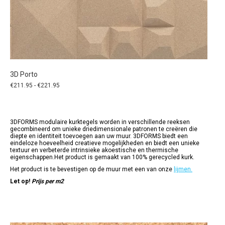
3D Porto
Prijsklasse:
€
211.95
-
€
221.95
€211.95
tot
€221.95
3DFORMS modulaire kurktegels worden in verschillende reeksen
gecombineerd om unieke driedimensionale patronen te creëren die
diepte en identiteit toevoegen aan uw muur. 3DFORMS biedt een
eindeloze hoeveelheid creatieve mogelijkheden en biedt een unieke
textuur en verbeterde intrinsieke akoestische en thermische
eigenschappen.Het product is gemaakt van 100% gerecycled kurk.
Het product is te bevestigen op de muur met een van onze
lijmen.
Let op!
Prijs per m2
Dit
product
heeft
meerdere