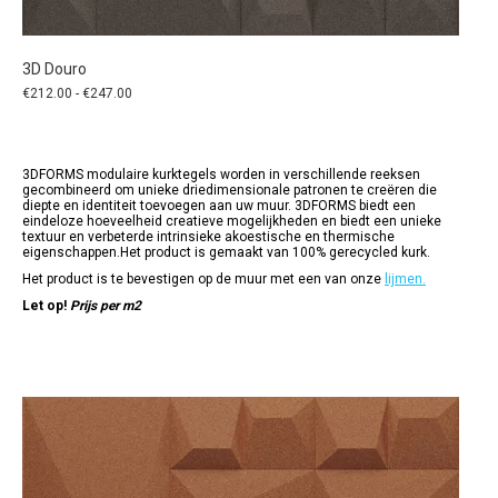
3D Douro
Prijsklasse:
€
212.00
-
€
247.00
€212.00
tot
€247.00
3DFORMS modulaire kurktegels worden in verschillende reeksen
gecombineerd om unieke driedimensionale patronen te creëren die
diepte en identiteit toevoegen aan uw muur. 3DFORMS biedt een
eindeloze hoeveelheid creatieve mogelijkheden en biedt een unieke
textuur en verbeterde intrinsieke akoestische en thermische
eigenschappen.Het product is gemaakt van 100% gerecycled kurk.
Het product is te bevestigen op de muur met een van onze
lijmen.
Let op!
Prijs per m2
Dit
product
heeft
meerdere
variaties.
Deze
optie
kan
gekozen
worden