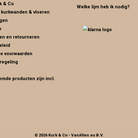
k & Co
Welke lijm heb ik nodig?
 kurkwanden & vloeren
ggen
m
en en retourneren
eleid
e voorwaarden
regeling
mde producten zijn incl.
© 2026 Kurk & Co - VanAlten.eu B.V.