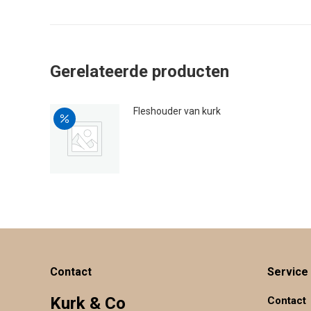
Gerelateerde producten
Fleshouder van kurk
Oorspronkelijke
Huidige
€
29.95
€
24.00
prijs
prijs
was:
is:
€29.95.
€24.00.
Contact
Service
Kurk & Co
Contact