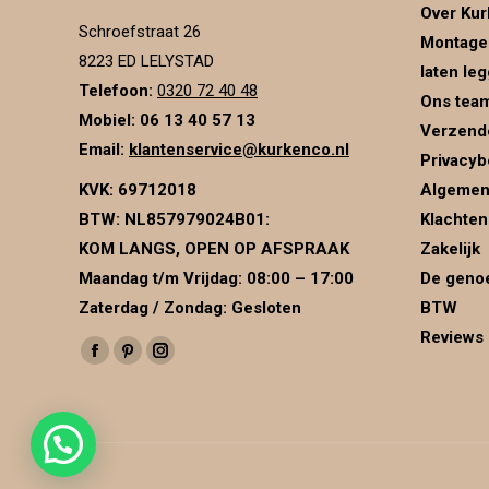
Over Kur
Schroefstraat 26
Montage
8223 ED LELYSTAD
laten le
Telefoon:
0320 72 40 48
Ons tea
Mobiel: 06 13 40 57 13
Verzend
Email:
klantenservice@kurkenco.nl
Privacyb
KVK:
69712018
Algemen
BTW:
NL857979024B01
:
Klachten
KOM LANGS, OPEN OP AFSPRAAK
Zakelijk
Maandag t/m Vrijdag: 08:00 – 17:00
De genoe
Zaterdag / Zondag: Gesloten
BTW
Reviews
Vind ons op:
Facebook
Pinterest
Instagram
page
page
page
opens
opens
opens
in
in
in
new
new
new