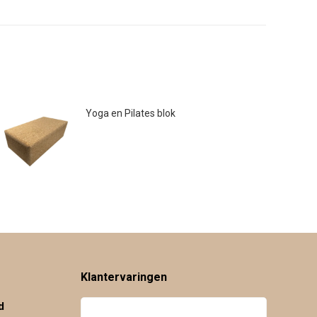
Yoga en Pilates blok
€
16.50
Klantervaringen
d