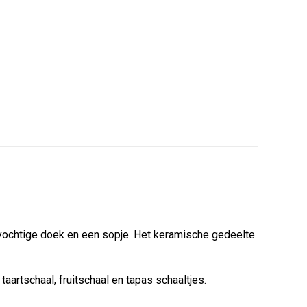
erest
LinkedIn
 vochtige doek en een sopje. Het keramische gedeelte
aartschaal, fruitschaal en tapas schaaltjes.