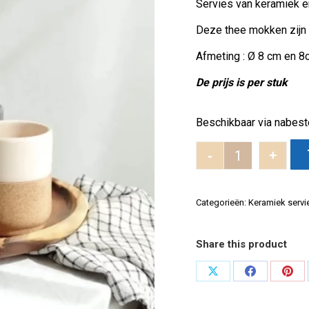
Servies van keramiek e
Deze thee mokken zijn 
Afmeting : Ø 8 cm en 8
De prijs is per stuk
Beschikbaar via nabest
-
+
Witte keramie
Categorieën:
Keramiek servi
Share this product
Deel
Deel
Dee
op
op
op