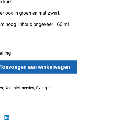
n kurk.
er ook in groen en mat zwart.
cm hoog. Inhoud ongeveer 160 ml.
elling
Toevoegen aan winkelwagen
k thee mok aantal
es
,
Keramiek servies
,
Overig
l
Deel
op