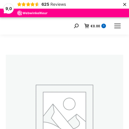
×
625
Reviews
9,0
€
0.00
Zoeken:
0