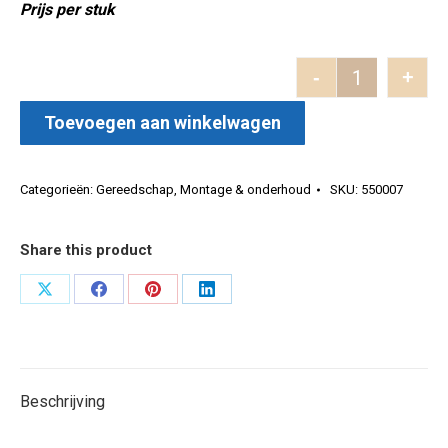
Prijs per stuk
-
+
Wegwerproll
Toevoegen aan winkelwagen
Categorieën:
Gereedschap
,
Montage & onderhoud
SKU:
550007
Share this product
Deel
Deel
Deel
Deel
op
op
op
op
X
Facebook
Pinterest
LinkedIn
Beschrijving