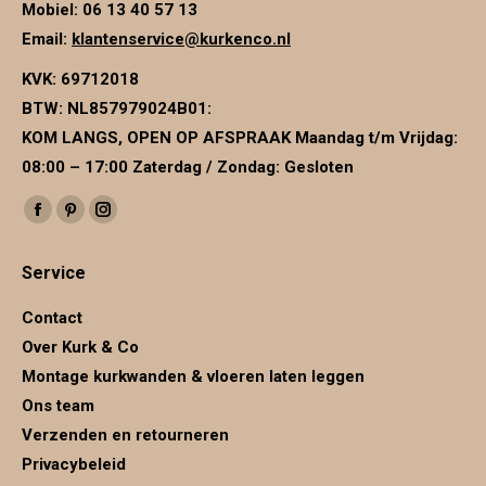
Mobiel: 06 13 40 57 13
productpagina
Email:
klantenservice@kurkenco.nl
KVK:
69712018
BTW:
NL857979024B01
:
KOM LANGS, OPEN OP AFSPRAAK Maandag t/m Vrijdag:
08:00 – 17:00 Zaterdag / Zondag: Gesloten
Vind ons op:
Facebook
Pinterest
Instagram
page
page
page
Service
opens
opens
opens
in
in
in
Contact
new
new
new
Over Kurk & Co
window
window
window
Montage kurkwanden & vloeren laten leggen
Ons team
Verzenden en retourneren
Privacybeleid