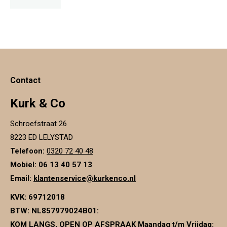
product
heeft
meerdere
variaties.
Deze
Contact
optie
kan
Kurk & Co
gekozen
Schroefstraat 26
worden
8223 ED LELYSTAD
op
Telefoon:
0320 72 40 48
de
Mobiel: 06 13 40 57 13
productpagina
Email:
klantenservice@kurkenco.nl
KVK:
69712018
BTW:
NL857979024B01
:
KOM LANGS, OPEN OP AFSPRAAK Maandag t/m Vrijdag: