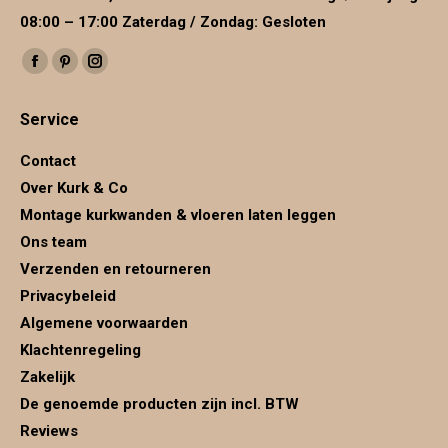
08:00 – 17:00 Zaterdag / Zondag: Gesloten
Vind ons op:
Facebook
Pinterest
Instagram
page
page
page
Service
opens
opens
opens
in
in
in
Contact
new
new
new
Over Kurk & Co
window
window
window
Montage kurkwanden & vloeren laten leggen
Ons team
Verzenden en retourneren
Privacybeleid
Algemene voorwaarden
Klachtenregeling
Zakelijk
De genoemde producten zijn incl. BTW
Reviews