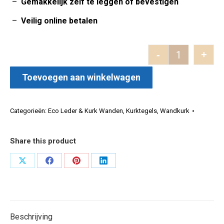
–
Gemakkelijk zelf te leggen of bevestigen
–
Veilig online betalen
-
+
Leer Veneto
Toevoegen aan winkelwagen
Categorieën:
Eco Leder & Kurk Wanden
,
Kurktegels
,
Wandkurk
Share this product
Deel
Deel
Deel
Deel
op
op
op
op
X
Facebook
Pinterest
LinkedIn
Beschrijving