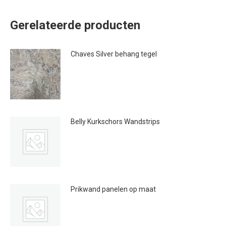
Gerelateerde producten
Chaves Silver behang tegel
€
25.95
Belly Kurkschors Wandstrips
€
44.95
Prikwand panelen op maat
Prijsklasse:
€
132.00
-
€
181.00
€132.00
tot
€181.00
Dit