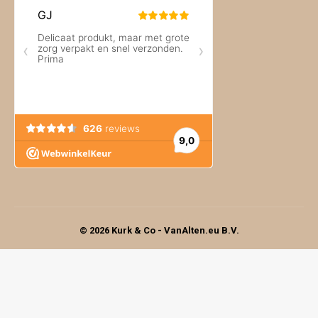
© 2026 Kurk & Co - VanAlten.eu B.V.