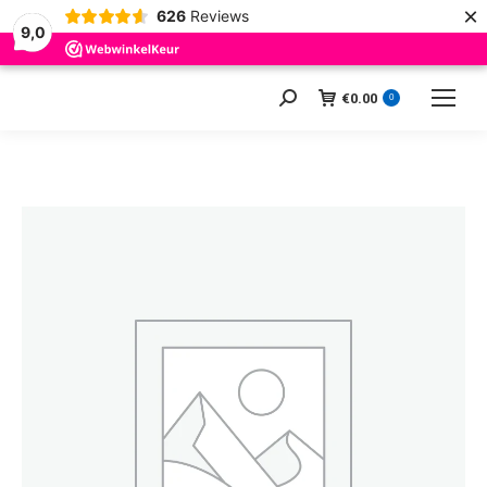
×
626
Reviews
9,0
€
0.00
Zoeken:
0