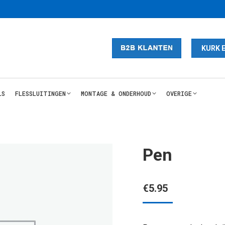
KURK 
LS
FLESSLUITINGEN
MONTAGE & ONDERHOUD
OVERIGE
Pen
€
5.95