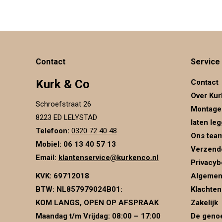
Contact
Service
Kurk & Co
Contact
Over Kur
Schroefstraat 26
Montage
8223 ED LELYSTAD
laten le
Telefoon:
0320 72 40 48
Ons tea
Mobiel: 06 13 40 57 13
Verzend
Email:
klantenservice@kurkenco.nl
Privacyb
KVK:
69712018
Algemen
BTW:
NL857979024B01
:
Klachten
KOM LANGS, OPEN OP AFSPRAAK
Zakelijk
Maandag t/m Vrijdag: 08:00 – 17:00
De genoe