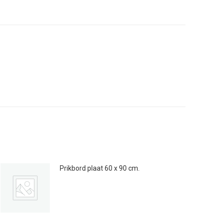
Prikbord plaat 60 x 90 cm.
Prijsklasse:
€
14.00
-
€
25.00
€14.00
tot
€25.00
Dit
product