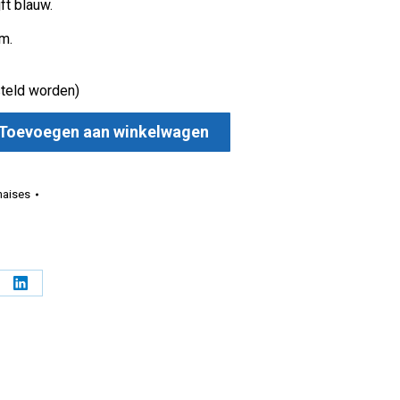
ft blauw.
m.
teld worden)
Toevoegen aan winkelwagen
naises
l
Deel
op
erest
LinkedIn