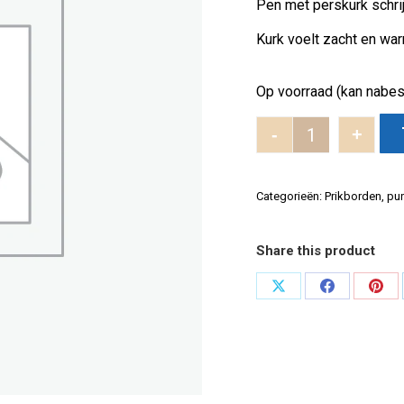
Pen met perskurk schrij
Kurk voelt zacht en war
Op voorraad (kan nabes
-
+
Pen aantal
Categorieën:
Prikborden
,
pu
Share this product
Deel
Deel
Dee
op
op
op
X
Facebook
Pint