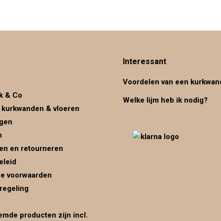
Interessant
Voordelen van een kurkwan
k & Co
Welke lijm heb ik nodig?
 kurkwanden & vloeren
ggen
m
en en retourneren
eleid
e voorwaarden
regeling
mde producten zijn incl.