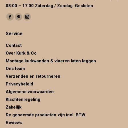
08:00 – 17:00 Zaterdag / Zondag: Gesloten
Vind ons op:
Facebook
Pinterest
Instagram
page
page
page
Service
opens
opens
opens
in
in
in
Contact
new
new
new
Over Kurk & Co
window
window
window
Montage kurkwanden & vloeren laten leggen
Ons team
Verzenden en retourneren
Privacybeleid
Algemene voorwaarden
Klachtenregeling
Zakelijk
De genoemde producten zijn incl. BTW
Reviews