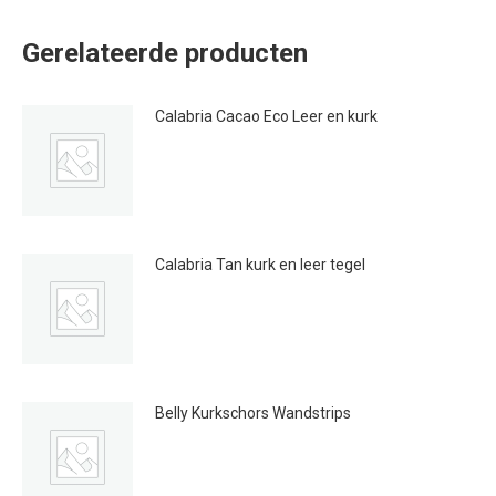
Gerelateerde producten
Calabria Cacao Eco Leer en kurk
€
124.95
Calabria Tan kurk en leer tegel
€
124.95
Dit
product
heeft
Belly Kurkschors Wandstrips
meerdere
€
44.95
variaties.
Deze