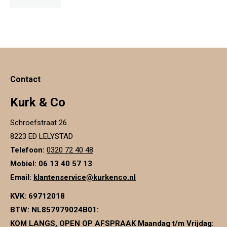
optie
kan
gekozen
worden
op
Contact
de
productpagina
Kurk & Co
Schroefstraat 26
8223 ED LELYSTAD
Telefoon:
0320 72 40 48
Mobiel: 06 13 40 57 13
Email:
klantenservice@kurkenco.nl
KVK:
69712018
BTW:
NL857979024B01
:
KOM LANGS, OPEN OP AFSPRAAK Maandag t/m Vrijdag: