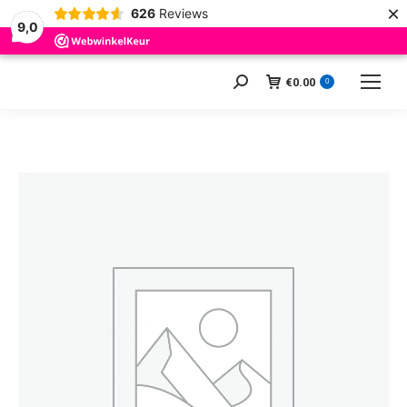
×
626
Reviews
9,0
€
0.00
Zoeken:
0