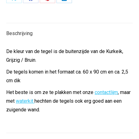
Deel
Deel
Deel
Deel
op
op
op
op
X
Facebook
Pinterest
LinkedIn
Beschrijving
De kleur van de tegel is de buitenzijde van de Kurkeik,
Grijzig / Bruin.
De tegels komen in het formaat ca. 60 x 90 cm en ca. 2,5
cm dik
Het beste is om ze te plakken met onze
contactlijm
, maar
met
waterkit
hechten de tegels ook erg goed aan een
zuigende wand.