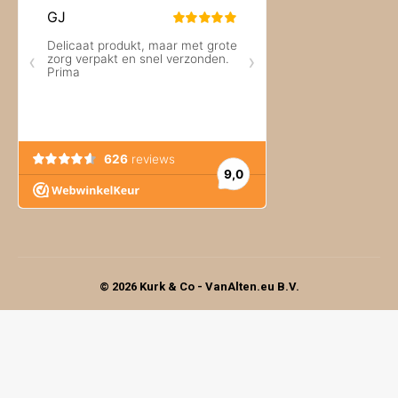
© 2026 Kurk & Co - VanAlten.eu B.V.