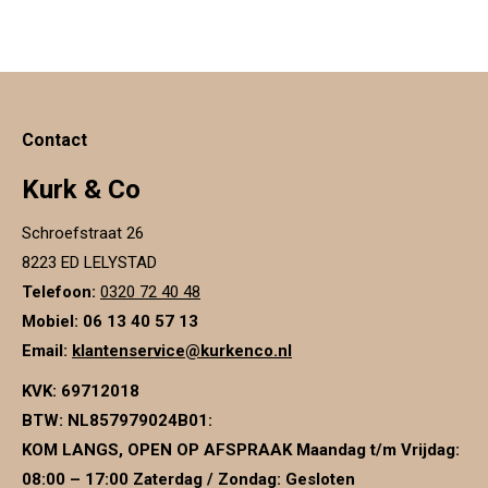
de
productpagina
Contact
Kurk & Co
Schroefstraat 26
8223 ED LELYSTAD
Telefoon:
0320 72 40 48
Mobiel: 06 13 40 57 13
Email:
klantenservice@kurkenco.nl
KVK:
69712018
BTW:
NL857979024B01
:
KOM LANGS, OPEN OP AFSPRAAK Maandag t/m Vrijdag:
08:00 – 17:00 Zaterdag / Zondag: Gesloten