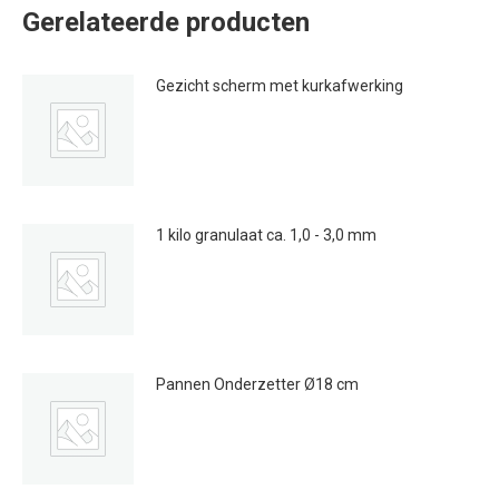
Gerelateerde producten
Gezicht scherm met kurkafwerking
€
19.95
Dit
product
heeft
1 kilo granulaat ca. 1,0 - 3,0 mm
meerdere
€
9.95
variaties.
Deze
optie
kan
Pannen Onderzetter Ø18 cm
gekozen
€
1.95
worden
op