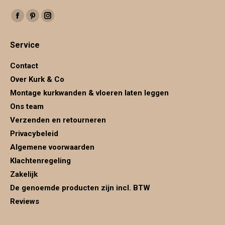
Vind ons op:
Facebook
Pinterest
Instagram
page
page
page
Service
opens
opens
opens
in
in
in
Contact
new
new
new
Over Kurk & Co
window
window
window
Montage kurkwanden & vloeren laten leggen
Ons team
Verzenden en retourneren
Privacybeleid
Algemene voorwaarden
Klachtenregeling
Zakelijk
De genoemde producten zijn incl. BTW
Reviews