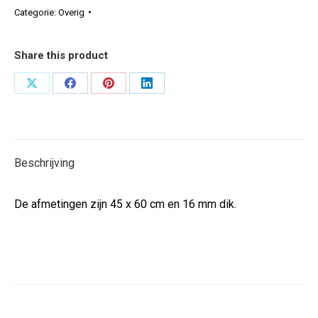
Categorie:
Overig
Share this product
Deel
Deel
Deel
Deel
op
op
op
op
X
Facebook
Pinterest
LinkedIn
Beschrijving
De afmetingen zijn 45 x 60 cm en 16 mm dik.