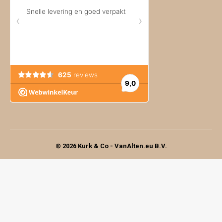
© 2026 Kurk & Co - VanAlten.eu B.V.