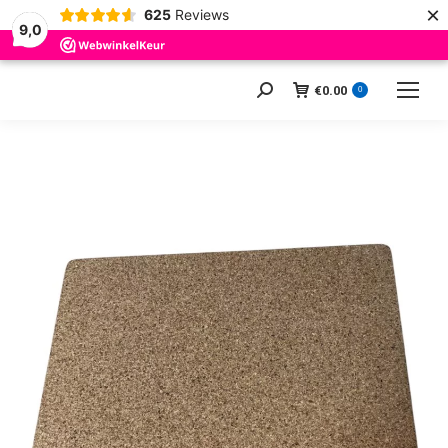
×
625
Reviews
9,0
€
0.00
Zoeken:
0