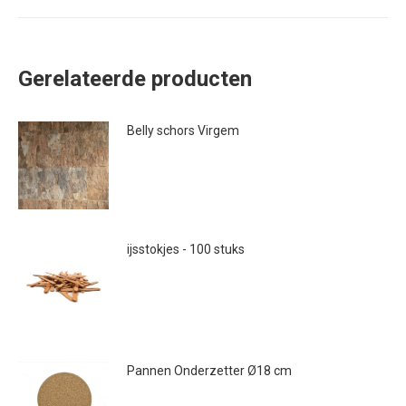
Gerelateerde producten
Belly schors Virgem
€
46.50
ijsstokjes - 100 stuks
€
1.50
Pannen Onderzetter Ø18 cm
€
1.95