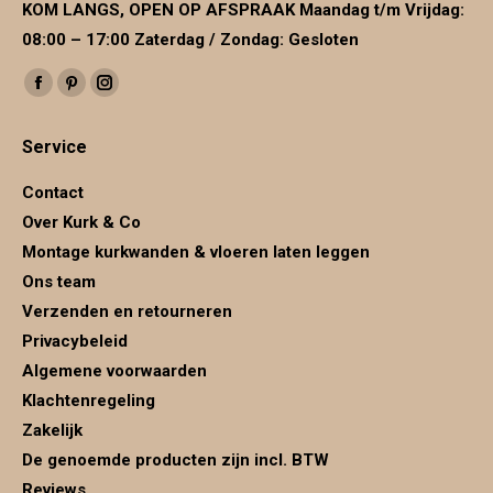
KOM LANGS, OPEN OP AFSPRAAK Maandag t/m Vrijdag:
08:00 – 17:00 Zaterdag / Zondag: Gesloten
Vind ons op:
Facebook
Pinterest
Instagram
page
page
page
Service
opens
opens
opens
in
in
in
Contact
new
new
new
Over Kurk & Co
window
window
window
Montage kurkwanden & vloeren laten leggen
Ons team
Verzenden en retourneren
Privacybeleid
Algemene voorwaarden
Klachtenregeling
Zakelijk
De genoemde producten zijn incl. BTW
Reviews