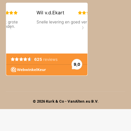
© 2026 Kurk & Co - VanAlten.eu B.V.