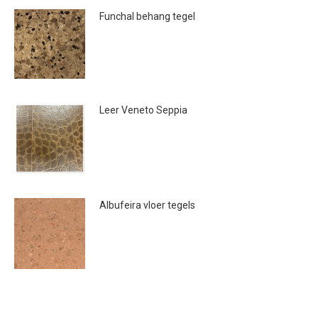
Funchal behang tegel
€
20.00
Leer Veneto Seppia
€
124.95
Albufeira vloer tegels
€
20.00