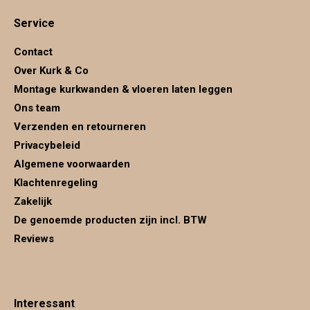
page
page
page
Service
opens
opens
opens
in
in
in
Contact
new
new
new
Over Kurk & Co
window
window
window
Montage kurkwanden & vloeren laten leggen
Ons team
Verzenden en retourneren
Privacybeleid
Algemene voorwaarden
Klachtenregeling
Zakelijk
De genoemde producten zijn incl. BTW
Reviews
Interessant