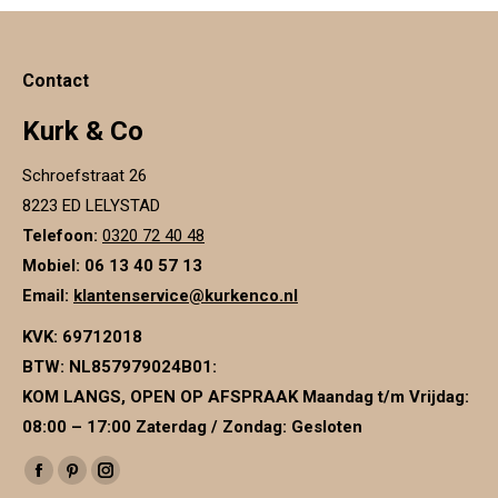
Contact
Kurk & Co
Schroefstraat 26
8223 ED LELYSTAD
Telefoon:
0320 72 40 48
Mobiel: 06 13 40 57 13
Email:
klantenservice@kurkenco.nl
KVK:
69712018
BTW:
NL857979024B01
:
KOM LANGS, OPEN OP AFSPRAAK Maandag t/m Vrijdag:
08:00 – 17:00 Zaterdag / Zondag: Gesloten
Vind ons op:
Facebook
Pinterest
Instagram