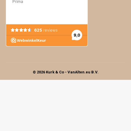
© 2026 Kurk & Co - VanAlten.eu B.V.