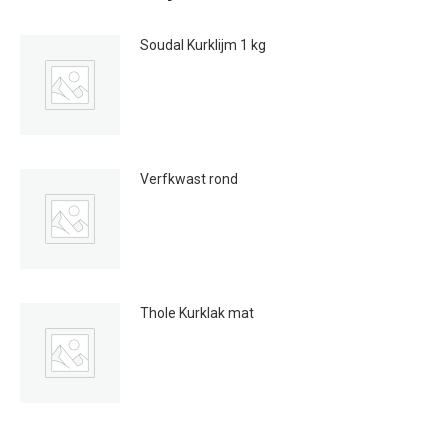
Soudal Kurklijm 1 kg
€
10.95
Verfkwast rond
€
3.80
Thole Kurklak mat
Prijsklasse:
€
27.95
-
€
114.50
€27.95
tot
€114.50
Dit
product
heeft