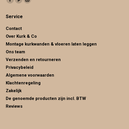
Facebook
Pinterest
Instagram
page
page
page
Service
opens
opens
opens
in
in
in
Contact
new
new
new
Over Kurk & Co
window
window
window
Montage kurkwanden & vloeren laten leggen
Ons team
Verzenden en retourneren
Privacybeleid
Algemene voorwaarden
Klachtenregeling
Zakelijk
De genoemde producten zijn incl. BTW
Reviews