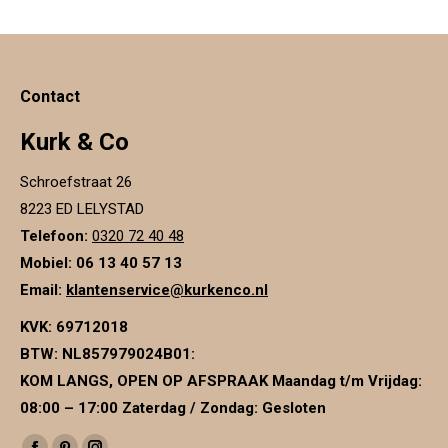
meerdere
variaties.
Deze
Contact
optie
kan
Kurk & Co
gekozen
Schroefstraat 26
worden
8223 ED LELYSTAD
op
Telefoon:
0320 72 40 48
de
Mobiel: 06 13 40 57 13
productpagina
Email:
klantenservice@kurkenco.nl
KVK:
69712018
BTW:
NL857979024B01
:
KOM LANGS, OPEN OP AFSPRAAK Maandag t/m Vrijdag:
08:00 – 17:00 Zaterdag / Zondag: Gesloten
Vind ons op: