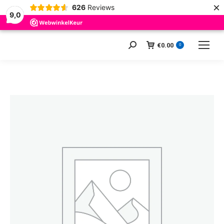
×
626
Reviews
9,0
€
0.00
Zoeken:
0