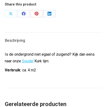
Share this product
Deel
Deel
Deel
Deel
op
op
op
op
X
Facebook
Pinterest
LinkedIn
Beschrijving
Is de ondergrond niet egaal of zuigend? Kijk dan eens
naar onze
Soudal
Kurk lijm.
Verbruik:
ca. 4 m2
Gerelateerde producten