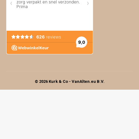
© 2026 Kurk & Co - VanAlten.eu B.V.