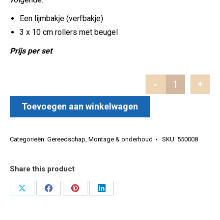
Een lijmbakje (verfbakje)
3 x 10 cm rollers met beugel
Prijs per set
-
+
Anza lakroll
Toevoegen aan winkelwagen
Categorieën:
Gereedschap
,
Montage & onderhoud
SKU:
550008
Share this product
Deel
Deel
Deel
Deel
op
op
op
op