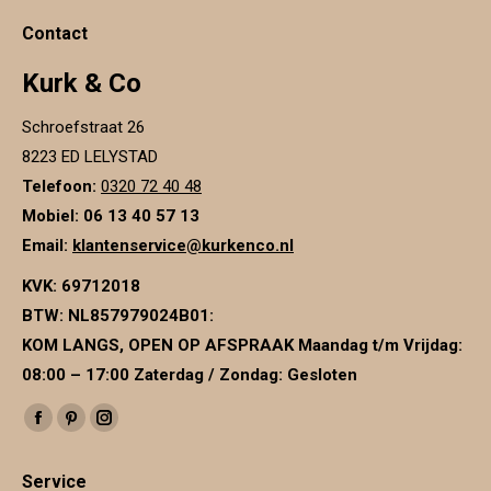
Contact
Kurk & Co
Schroefstraat 26
8223 ED LELYSTAD
Telefoon:
0320 72 40 48
Mobiel: 06 13 40 57 13
Email:
klantenservice@kurkenco.nl
KVK:
69712018
BTW:
NL857979024B01
:
KOM LANGS, OPEN OP AFSPRAAK Maandag t/m Vrijdag:
08:00 – 17:00 Zaterdag / Zondag: Gesloten
Vind ons op:
Facebook
Pinterest
Instagram
page
page
page
Service
opens
opens
opens