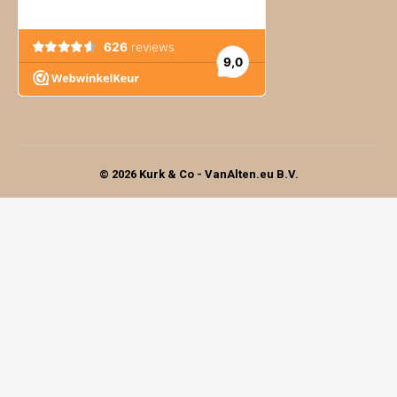
© 2026 Kurk & Co - VanAlten.eu B.V.