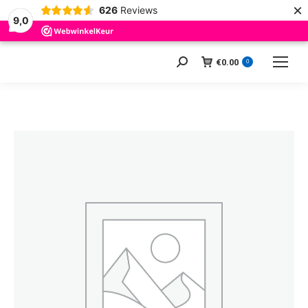
×
626
Reviews
9,0
€
0.00
Zoeken:
0