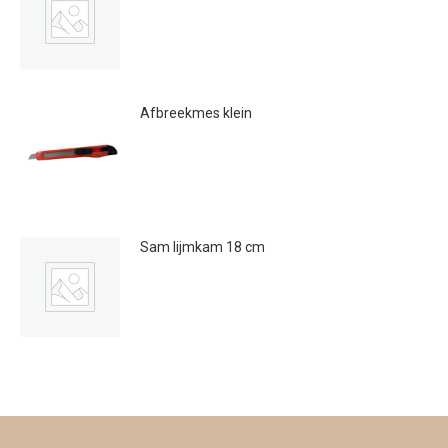
€
12.95
Afbreekmes klein
€
1.30
Sam lijmkam 18 cm
€
4.49