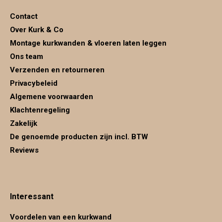
in
in
in
Contact
new
new
new
Over Kurk & Co
window
window
window
Montage kurkwanden & vloeren laten leggen
Ons team
Verzenden en retourneren
Privacybeleid
Algemene voorwaarden
Klachtenregeling
Zakelijk
De genoemde producten zijn incl. BTW
Reviews
Interessant
Voordelen van een kurkwand