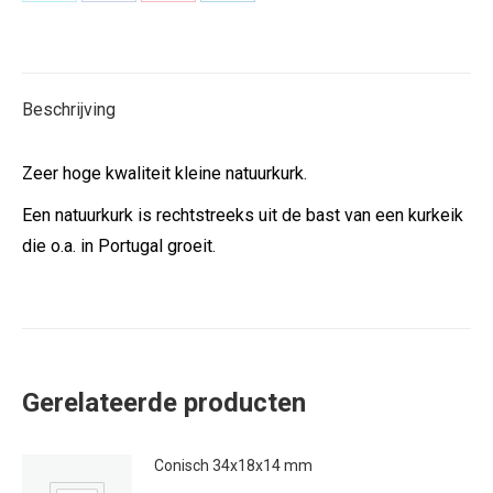
Deel
Deel
Deel
Deel
op
op
op
op
X
Facebook
Pinterest
LinkedIn
Beschrijving
Zeer hoge kwaliteit kleine natuurkurk.
Een natuurkurk is rechtstreeks uit de bast van een kurkeik
die o.a. in Portugal groeit.
Gerelateerde producten
Conisch 34x18x14 mm
€
0.23