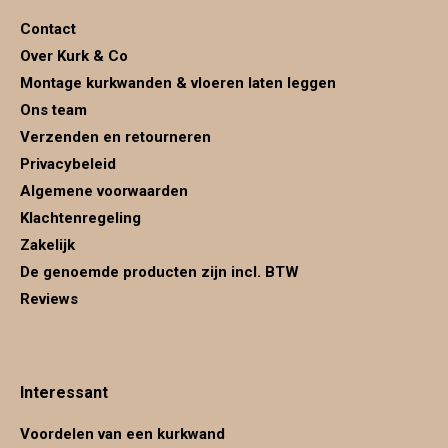
in
in
in
Contact
new
new
new
Over Kurk & Co
window
window
window
Montage kurkwanden & vloeren laten leggen
Ons team
Verzenden en retourneren
Privacybeleid
Algemene voorwaarden
Klachtenregeling
Zakelijk
De genoemde producten zijn incl. BTW
Reviews
Interessant
Voordelen van een kurkwand