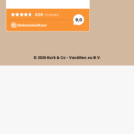
© 2026 Kurk & Co - VanAlten.eu B.V.