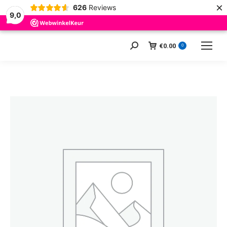
×
626
Reviews
9,0
€
0.00
Zoeken:
0