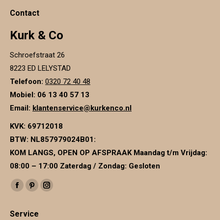
Contact
Kurk & Co
Schroefstraat 26
8223 ED LELYSTAD
Telefoon:
0320 72 40 48
Mobiel: 06 13 40 57 13
Email:
klantenservice@kurkenco.nl
KVK:
69712018
BTW:
NL857979024B01
:
KOM LANGS, OPEN OP AFSPRAAK Maandag t/m Vrijdag:
08:00 – 17:00 Zaterdag / Zondag: Gesloten
Vind ons op:
Facebook
Pinterest
Instagram
page
page
page
Service
opens
opens
opens